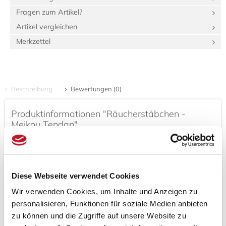
Fragen zum Artikel?
Artikel vergleichen
Merkzettel
Beschreibung
Bewertungen (0)
Produktinformationen "Räucherstäbchen -
Meikou Tendan"
Spezifikationen
Länge:
8 cm
Breite:
2 cm
Diese Webseite verwendet Cookies
Höhe:
2 cm
Wir verwenden Cookies, um Inhalte und Anzeigen zu
Gewicht:
70 g
personalisieren, Funktionen für soziale Medien anbieten
Die Räucherstäbchen "Meikou Tendan" haben den
zu können und die Zugriffe auf unsere Website zu
angenehm beruhigenden Duft von Sandelholz, der an