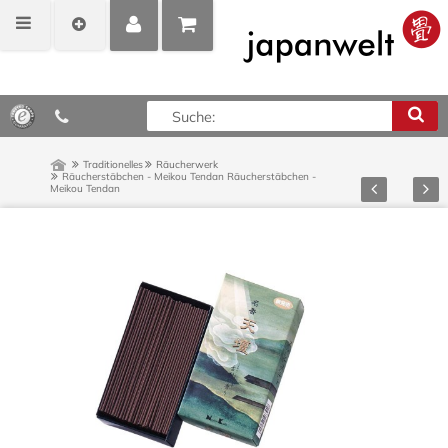
MEIN
POSITIONEN
0,00 €*
KONTO
ANZEIGEN
Traditionelles
Räucherwerk
Räucherstäbchen - Meikou Tendan
Räucherstäbchen -
Zurück
Vor
Meikou Tendan