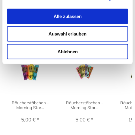
einer japanischen Schachtel ohne Halterung.
Alle zulassen
Auswahl erlauben
Kunden kauften auch:
Ablehnen
Räucherstäbchen -
Räucherstäbchen -
Räuche
Morning Star...
Morning Star...
Maini
5,00 € *
5,00 € *
19