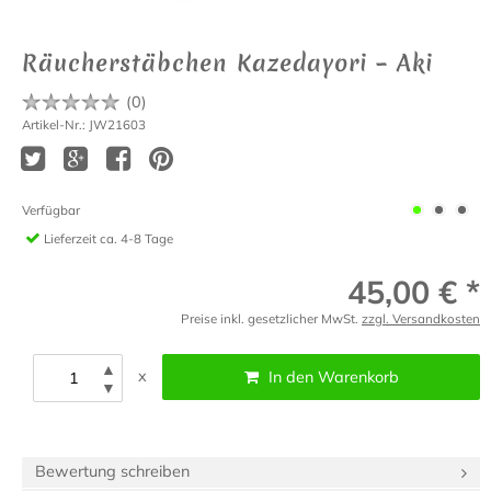
Räucherstäbchen Kazedayori – Aki
(
0
)
Artikel-Nr.: JW21603
Verfügbar
Lieferzeit
ca. 4-8 Tage
45,00 € *
Preise inkl. gesetzlicher MwSt.
zzgl. Versandkosten
▲
x
In den Warenkorb
▼
Bewertung schreiben