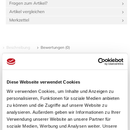
Fragen zum Artikel?
Artikel vergleichen
Merkzettel
Beschreibung
Bewertungen (0)
Produktinformationen "Räucherstäbchen
Kazedayori – Aki"
Spezifikationen
Diese Webseite verwendet Cookies
Länge:
16,5 cm
Wir verwenden Cookies, um Inhalte und Anzeigen zu
Breite:
10 cm
personalisieren, Funktionen für soziale Medien anbieten
Höhe:
4 cm
zu können und die Zugriffe auf unsere Website zu
Gewicht:
100 g
analysieren. Außerdem geben wir Informationen zu Ihrer
2,97 dm³
Verpackungs­volumen:
Verwendung unserer Website an unsere Partner für
soziale Medien, Werbung und Analysen weiter. Unsere