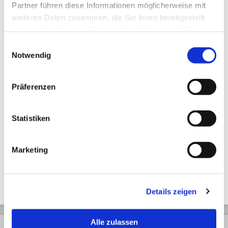
Partner führen diese Informationen möglicherweise mit
weiteren Daten zusammen, die Sie ihnen bereitgestellt
haben oder die sie im Rahmen Ihrer Nutzung der Dienste
gesammelt haben.
Einwilligungsauswahl
Zuletzt angesehen
Notwendig
Präferenzen
Statistiken
Räucherstäbchen
Kazedayori – Aki
Marketing
Details zeigen
Alle zulassen