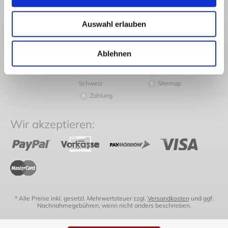
Rechtliches
Kundendienst
Informationen
AGB
Rückversand
Pressespiegel
Auswahl erlauben
Datenschutz
Volumengewicht
Arbeiten bei
Widerruf
Häufige Fragen
Japanwelt
Ablehnen
Impressum
Versand
Newsletter
Versand in die
Japanwelt Blog
Schweiz
Sitemap
Zahlung
Wir akzeptieren:
* Alle Preise inkl. gesetzl. Mehrwertsteuer zzgl.
Versandkosten
und ggf.
Nachnahmegebühren, wenn nicht anders beschrieben.