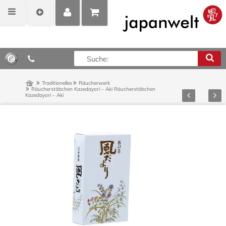
MEIN
POSITIONEN
0,00 €*
KONTO
ANZEIGEN
Traditionelles
Räucherwerk
Räucherstäbchen Kazedayori – Aki
Räucherstäbchen
Zurück
Vor
Kazedayori – Aki