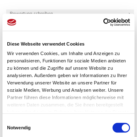
Bewertung schreiben
Fragen zum Artikel?
Artikel vergleichen
Merkzettel
Diese Webseite verwendet Cookies
Wir verwenden Cookies, um Inhalte und Anzeigen zu
personalisieren, Funktionen für soziale Medien anbieten
zu können und die Zugriffe auf unsere Website zu
Beschreibung
Bewertungen (0)
analysieren. Außerdem geben wir Informationen zu Ihrer
Verwendung unserer Website an unsere Partner für
Produktinformationen "Teedose Daruma"
soziale Medien, Werbung und Analysen weiter. Unsere
Partner führen diese Informationen möglicherweise mit
Spezifikationen
weiteren Daten zusammen, die Sie ihnen bereitgestellt
Länge:
8,5 cm
haben oder die sie im Rahmen Ihrer Nutzung der Dienste
Breite:
8,5 cm
Höhe:
8,5 cm
gesammelt haben.
Einwilligungsauswahl
Artikel­gewicht:
70 g
Notwendig
Versand­gewicht:
100 g