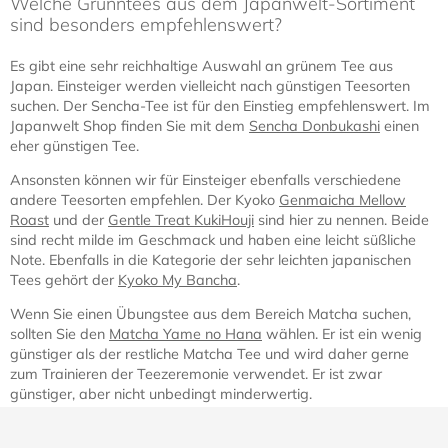
Welche Grünntees aus dem Japanwelt-Sortiment
sind besonders empfehlenswert?
Es gibt eine sehr reichhaltige Auswahl an grünem Tee aus
Japan. Einsteiger werden vielleicht nach günstigen Teesorten
suchen. Der Sencha-Tee ist für den Einstieg empfehlenswert. Im
Japanwelt Shop finden Sie mit dem
Sencha Donbukashi
einen
eher günstigen Tee.
Ansonsten können wir für Einsteiger ebenfalls verschiedene
andere Teesorten empfehlen. Der Kyoko
Genmaicha Mellow
Roast
und der
Gentle Treat KukiHouji
sind hier zu nennen. Beide
sind recht milde im Geschmack und haben eine leicht süßliche
Note. Ebenfalls in die Kategorie der sehr leichten japanischen
Tees gehört der
Kyoko My Bancha
.
Wenn Sie einen Übungstee aus dem Bereich Matcha suchen,
sollten Sie den
Matcha Yame no Hana
wählen. Er ist ein wenig
günstiger als der restliche Matcha Tee und wird daher gerne
zum Trainieren der Teezeremonie verwendet. Er ist zwar
günstiger, aber nicht unbedingt minderwertig.
Matcha - mehr als nur ein Teepulver