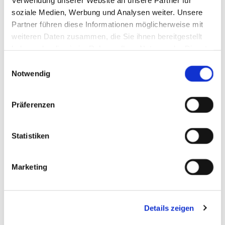
soziale Medien, Werbung und Analysen weiter. Unsere
Grüntee – Genmaicha
Grüntee – Sencha
Partner führen diese Informationen möglicherweise mit
9,00 € *
15,00 € *
weiteren Daten zusammen, die Sie ihnen bereitgestellt
haben oder die sie im Rahmen Ihrer Nutzung der Dienste
Zum Produkt
Zum Produkt
gesammelt haben.
Einwilligungsauswahl
Notwendig
Präferenzen
Statistiken
Marketing
Hojicha gerösteter Grüntee,
100 g
9,00 € *
Details zeigen
Zum Produkt