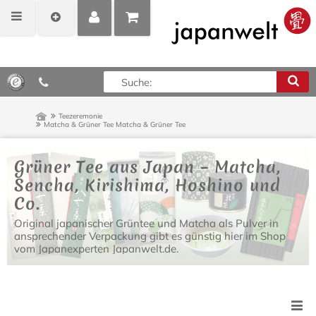
MEIN
POSITIONEN
0,00 €*
KONTO
ANZEIGEN
Teezeremonie
Matcha & Grüner Tee
Matcha & Grüner Tee
Grüner Tee aus Japan – Matcha,
Sencha, Kirishima, Hoshino und
Co.
Original japanischer Grüntee und Matcha als Pulver in
ansprechender Verpackung gibt es günstig hier im Shop
vom Japanexperten Japanwelt.de.