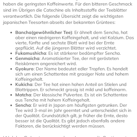
haben die geringsten Koffeinwerte. Für den bitteren Geschmack
sind im Übrigen die Catechine als Inhaltsstoffe der Teeblätter
verantwortlich. Die folgende Übersicht zeigt die wichtigsten
japanischen Teesorten abseits der bekannten Grüntees:
Bancha(gewöhnlicher Tee)
: Er ähnelt dem Sencha, hat
aber einen niedrigeren Koffeingehalt, und viel Kalzium. Das
vierte, fünfte und sechste Blatt wird bei der Ernte
gepflückt. Auf die jüngeren Blätter wird verzichtet.
Fukamushicha
: Es ist stärkerer bedämpfter Sencha.
Genmaicha
: Aromatisierter Tee, der mit gerösteten
Reiskörnern angereichert wird.
Gyokuro
: Der Name bedeutet edler Tropfen. Es handelt
sich um einen Schattentee mit grasiger Note und hohem
Koffeingehalt.
Kukicha
: Der Tee hat einen hohen Anteil an Stielen und
Blattrippen. Er schmeckt grasig ist mild und koffeinarm.
Matcha
: Der klassische Pulvertee. Es ist ein Schattentee
aus Tencha mit hohem Koffeingehalt.
Sencha
: Er wird in Japan am häufigsten getrunken. Der
Tee wird 3-mal im Jahr geerntet und unterscheidet sich in
der Qualität. Grundsätzlich gilt, je früher die Ernte, desto
besser ist die Qualität. Es gibt jedoch ebenfalls andere
Faktoren, die berücksichtigt werden müssen.