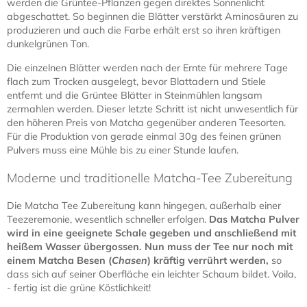
werden die Grüntee-Pflanzen gegen direktes Sonnenlicht
abgeschattet. So beginnen die Blätter verstärkt Aminosäuren zu
produzieren und auch die Farbe erhält erst so ihren kräftigen
dunkelgrünen Ton.
Die einzelnen Blätter werden nach der Ernte für mehrere Tage
flach zum Trocken ausgelegt, bevor Blattadern und Stiele
entfernt und die Grüntee Blätter in Steinmühlen langsam
zermahlen werden. Dieser letzte Schritt ist nicht unwesentlich für
den höheren Preis von Matcha gegenüber anderen Teesorten.
Für die Produktion von gerade einmal 30g des feinen grünen
Pulvers muss eine Mühle bis zu einer Stunde laufen.
Moderne und traditionelle Matcha-Tee Zubereitung
Die Matcha Tee Zubereitung kann hingegen, außerhalb einer
Teezeremonie, wesentlich schneller erfolgen.
Das Matcha Pulver
wird in eine geeignete Schale gegeben und anschließend mit
heißem Wasser übergossen.
Nun muss der Tee nur noch mit
einem Matcha Besen (
Chasen
) kräftig verrührt werden
,
so
dass sich auf seiner Oberfläche ein leichter Schaum bildet. Voila,
- fertig ist die grüne Köstlichkeit!