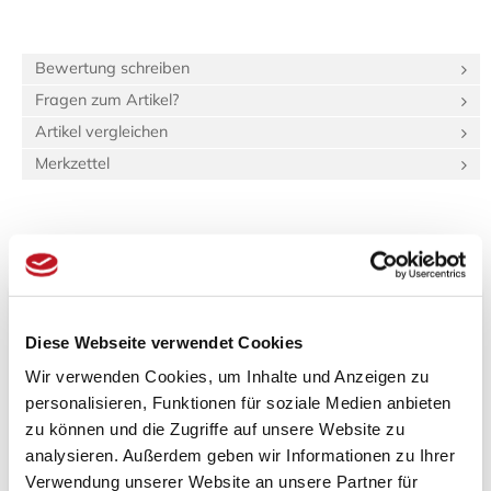
Bewertung schreiben
Fragen zum Artikel?
Artikel vergleichen
Merkzettel
Beschreibung
Bewertungen (0)
Produktinformationen "Tatami-Sondermaß
(standard:green Igusa) 35.0x87.0 Beri: 13_4"
Diese Webseite verwendet Cookies
Wir verwenden Cookies, um Inhalte und Anzeigen zu
Spezifikationen
personalisieren, Funktionen für soziale Medien anbieten
Länge:
90 cm
zu können und die Zugriffe auf unsere Website zu
Breite:
90 cm
analysieren. Außerdem geben wir Informationen zu Ihrer
Gewicht:
4,568 kg
Verwendung unserer Website an unsere Partner für
16,7 dm³