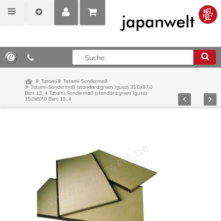
MEIN
POSITIONEN
0,00 €*
KONTO
ANZEIGEN
Tatami
Tatami-Sondermaß
Tatami-Sondermaß (standard:green Igusa) 35.0x87.0
Beri: 13_4
Tatami-Sondermaß (standard:green Igusa)
Zurück
Vor
35.0x87.0 Beri: 13_4