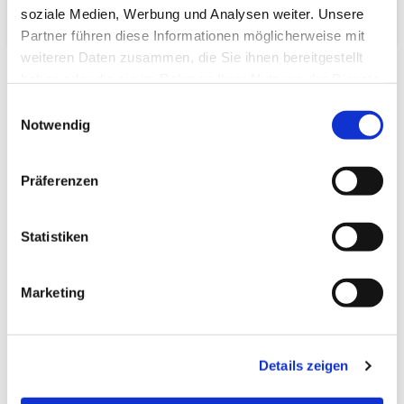
Verpackungs­volumen:
soziale Medien, Werbung und Analysen weiter. Unsere
Partner führen diese Informationen möglicherweise mit
weiteren Daten zusammen, die Sie ihnen bereitgestellt
haben oder die sie im Rahmen Ihrer Nutzung der Dienste
gesammelt haben.
Einwilligungsauswahl
Notwendig
Zuletzt angesehen
Präferenzen
Statistiken
Marketing
Tatami-Sondermaß
(standard:green Igusa)
35.0x87.0 Beri: 13_4
Details zeigen