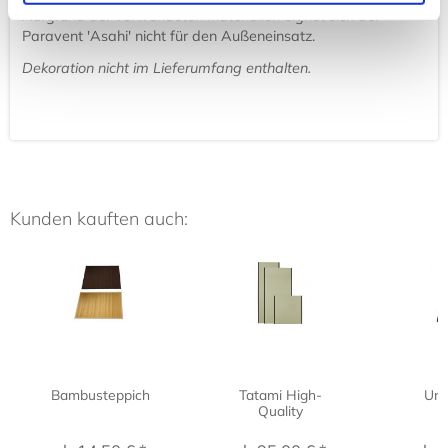
Aufgrund der verwendeten Materialien eignet sich der
Paravent 'Asahi' nicht für den Außeneinsatz.
Dekoration nicht im Lieferumfang enthalten.
Kunden kauften auch:
Bambusteppich
Tatami High-
Uni
Quality