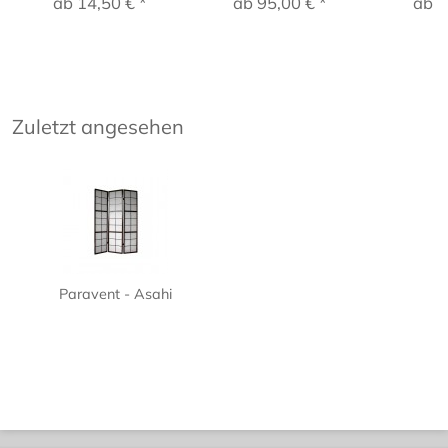
ab 14,50 € *
ab 95,00 € *
ab 5
Zuletzt angesehen
Paravent - Asahi