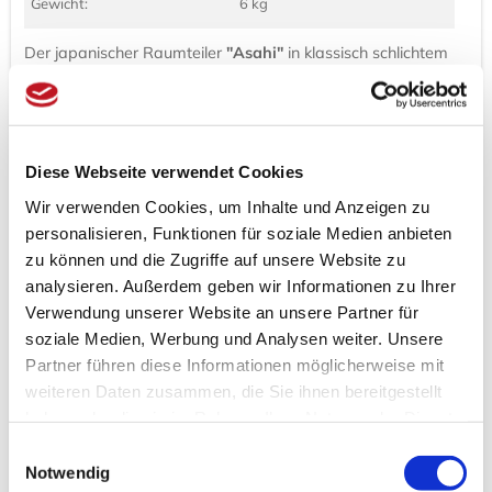
Gewicht:
6 kg
Der japanischer Raumteiler
"Asahi"
in klassisch schlichtem
Design, ist in verschiedenen Ausführung erhältlich. Er ist
schnell und einfach aufgestellt.
Das
aufgezogene Papiervlies
sorgt für ausreichenden
Licheinfall. Authentisches Wohngefühl wird vermittelt und
Diese Webseite verwendet Cookies
schafft japanische Akzente.
Wir verwenden Cookies, um Inhalte und Anzeigen zu
Paravent Einsatzmöglichkeiten
personalisieren, Funktionen für soziale Medien anbieten
Paravent, Spanische Wand, Raumteiler, Sichtschutz - die
zu können und die Zugriffe auf unsere Website zu
Bezeichnungen sind ebenso vielseitig wie die
analysieren. Außerdem geben wir Informationen zu Ihrer
Einsatzmöglichkeiten. Ob als Raumteiler zur optischen
Verwendung unserer Website an unsere Partner für
Trennung einzelner Wohnbereiche, als Sichtschutz in Büro-
soziale Medien, Werbung und Analysen weiter. Unsere
oder öffentlichen Räumen, als Trennwand oder Schranktür
- ein Paravent Raumteiler ist flexibel einsetzbar und ein
Partner führen diese Informationen möglicherweise mit
Blickfang in jedem Raum.
weiteren Daten zusammen, die Sie ihnen bereitgestellt
haben oder die sie im Rahmen Ihrer Nutzung der Dienste
Die einzelnen Flügel des Paravents sind mit
Paraventscharniere verbunden, sodass sich die Flügel nach
gesammelt haben.
Einwilligungsauswahl
beiden Seiten aufklappen lassen.
Notwendig