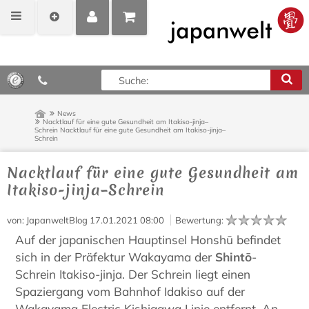
MEIN
POSITIONEN
0,00 €*
KONTO
ANZEIGEN
News
Nacktlauf für eine gute Gesundheit am Itakiso-jinja–
Schrein
Nacktlauf für eine gute Gesundheit am Itakiso-jinja–
Schrein
Nacktlauf für eine gute Gesundheit am
Itakiso-jinja–Schrein
von
: JapanweltBlog
17.01.2021 08:00
Bewertung
:
Auf der japanischen Hauptinsel Honshū befindet
sich in der Präfektur Wakayama der
Shintō
-
Schrein Itakiso-jinja. Der Schrein liegt einen
Spaziergang vom Bahnhof Idakiso auf der
Wakayama Electric Kishigawa Linie entfernt. An