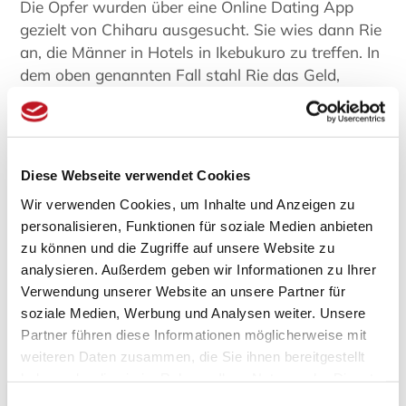
Die Opfer wurden über eine Online Dating App
gezielt von Chiharu ausgesucht. Sie wies dann Rie
an, die Männer in Hotels in Ikebukuro zu treffen. In
dem oben genannten Fall stahl Rie das Geld,
während das Opfer unter der Dusche war. Das
Verbrechen hat lediglich 10 Minuten gedauert.
Nach jedem Verbrechen schickte Rie über die
japanische Messenger-App Line Fotos der
Diese Webseite verwendet Cookies
gestohlenen Gegenstände an Chiharu. Das
Wir verwenden Cookies, um Inhalte und Anzeigen zu
gestohlene Geld wurde zum Kauf von
personalisieren, Funktionen für soziale Medien anbieten
Markenartikeln und zur Deckung der
zu können und die Zugriffe auf unsere Website zu
Lebenshaltungskosten verwendet. Über einen
analysieren. Außerdem geben wir Informationen zu Ihrer
Zeitraum von zwei Monaten sollen sie etwa 20
Verwendung unserer Website an unsere Partner für
Männer um rund 1 Million Yen (etwa 7.492 Euro)
soziale Medien, Werbung und Analysen weiter. Unsere
betrogen haben.
Partner führen diese Informationen möglicherweise mit
weiteren Daten zusammen, die Sie ihnen bereitgestellt
haben oder die sie im Rahmen Ihrer Nutzung der Dienste
gesammelt haben.
Einwilligungsauswahl