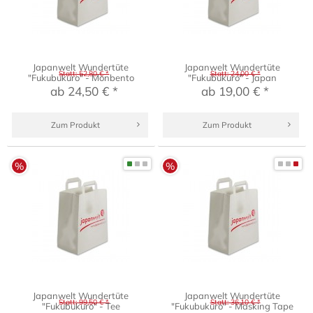
Japanwelt Wundertüte
Japanwelt Wundertüte
Statt: 52,80 € *
Statt: 24,00 € *
"Fukubukuro" - Monbento
"Fukubukuro" - Japan
ab 24,50 € *
ab 19,00 € *
Zum Produkt
Zum Produkt
%
%
Japanwelt Wundertüte
Japanwelt Wundertüte
Statt: 99,50 € *
Statt: 36,10 € *
"Fukubukuro" - Tee
"Fukubukuro" - Masking Tape