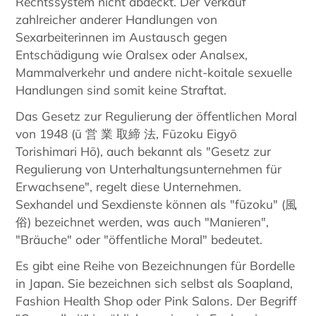
Rechtssystem nicht abdeckt. Der Verkauf
zahlreicher anderer Handlungen von
Sexarbeiterinnen im Austausch gegen
Entschädigung wie Oralsex oder Analsex,
Mammalverkehr und andere nicht-koitale sexuelle
Handlungen sind somit keine Straftat.
Das Gesetz zur Regulierung der öffentlichen Moral
von 1948 (ū 営 業 取締 法, Fūzoku Eigyō
Torishimari Hō), auch bekannt als "Gesetz zur
Regulierung von Unterhaltungsunternehmen für
Erwachsene", regelt diese Unternehmen.
Sexhandel und Sexdienste können als "fūzoku" (風
俗) bezeichnet werden, was auch "Manieren",
"Bräuche" oder "öffentliche Moral" bedeutet.
Es gibt eine Reihe von Bezeichnungen für Bordelle
in Japan. Sie bezeichnen sich selbst als Soapland,
Fashion Health Shop oder Pink Salons. Der Begriff