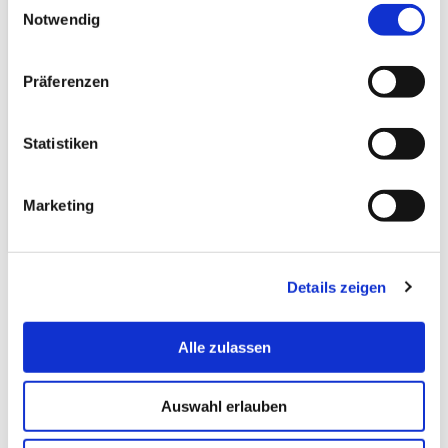
Notwendig
Präferenzen
Statistiken
Marketing
Details zeigen
Tags
:
Betrug
,
Dating
,
Dating App
Twitter
Facebook
Delicious
Diggit
Alle zulassen
Auswahl erlauben
Passende Artikel