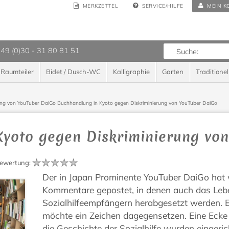
MERKZETTEL
SERVICE/HILFE
MEIN K
 49 (0)30 - 31 80 81 51
Raumteiler
Bidet / Dusch-WC
Kalligraphie
Garten
Traditionel
ung von YouTuber DaiGo
Buchhandlung in Kyoto gegen Diskriminierung von YouTuber DaiGo
Kyoto gegen Diskriminierung vo
ewertung
:
Der in Japan Prominente YouTuber DaiGo hat w
Kommentare gepostet, in denen auch das Le
Sozialhilfeempfängern herabgesetzt werden. 
möchte ein Zeichen dagegensetzen. Eine Ecke 
die Geschichte der Sozialhilfe wurden eingeric