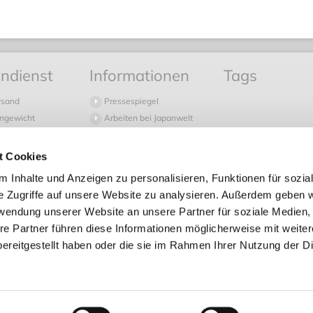
ndienst
Informationen
Tags
rsand
Pressespiegel
ngewicht
Arbeiten bei Japanwelt
 Fragen
Newsletter
d
Japanwelt Blog
t Cookies
 in die Schweiz
Sitemap
 Inhalte und Anzeigen zu personalisieren, Funktionen für sozia
g
e Zugriffe auf unsere Website zu analysieren. Außerdem geben w
rwendung unserer Website an unsere Partner für soziale Medien
re Partner führen diese Informationen möglicherweise mit weite
ereitgestellt haben oder die sie im Rahmen Ihrer Nutzung der D
etzl. Mehrwertsteuer zzgl.
Versandkosten
und ggf. Nachnahmegebühren, wenn nich