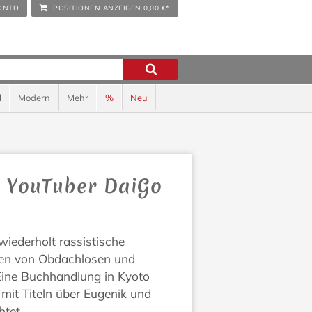
ONTO
POSITIONEN ANZEIGEN
0,00 €*
l
Modern
Mehr
%
Neu
n YouTuber DaiGo
iederholt rassistische
ben von Obdachlosen und
Eine Buchhandlung in Kyoto
mit Titeln über Eugenik und
htet.