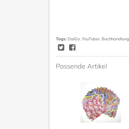
Tags
:
DaiGo
,
YouTuber
,
Buchhandlun
Twitter
Facebook
Delicious
Diggit
Passende Artikel