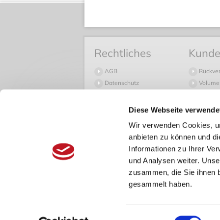
Rechtliches
Kunde
AGB
Rückve
Datenschutz
Volume
Widerruf
Häufige
Impressum
Versan
Diese Webseite verwende
Versand
Wir verwenden Cookies, um
Zahlun
anbieten zu können und di
Wir akzeptieren:
Informationen zu Ihrer Ve
und Analysen weiter. Unse
zusammen, die Sie ihnen b
gesammelt haben.
* Alle Preise inkl. ges
Einwilligungsauswahl