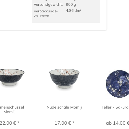
Versand­gewicht:
900 g
4,86 dm³
Verpackungs­
volumen:
menschüssel
Nudelschale Momiji
Teller - Sakura
Momiji
22,00 € *
17,00 € *
ab 14,00 €