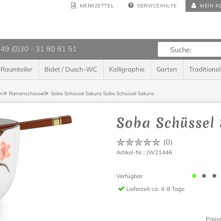
MERKZETTEL
SERVICE/HILFE
MEIN K
 49 (0)30 - 31 80 81 51
Raumteiler
Bidet / Dusch-WC
Kalligraphie
Garten
Traditionel
ln
Ramenschüssel
Soba Schüssel Sakura
Soba Schüssel Sakura
Soba Schüssel
(
0
)
Artikel-Nr.: JW21446
Verfügbar
Lieferzeit
ca. 4-8 Tage
Preis