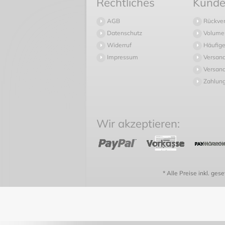
Rechtliches
Kunde
AGB
Rückve
Datenschutz
Volume
Widerruf
Häufige
Impressum
Versan
Versand
Zahlun
Wir akzeptieren:
* Alle Preise inkl. ges