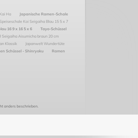
 Kai Ha
Japanische Ramen-Schale
Speiseschale Koi Seigaiha Blau 15 5 x 7
lau 16 9 x 16 5 x 6
Tayo-Schüssel
l Seigaiha Aisumicha braun 20 cm
an Klassik
Japanwelt Wundertüte
n Schüssel - Shinryoku
Ramen
t anders beschrieben.