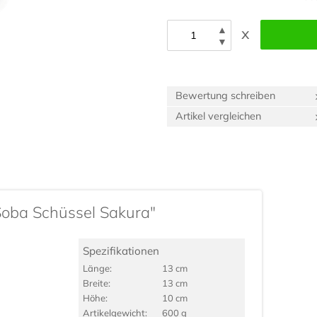
▲
x
▼
Bewertung schreiben
Artikel vergleichen
Soba Schüssel Sakura"
Spezifikationen
Länge:
13 cm
Breite:
13 cm
Höhe:
10 cm
Artikel­gewicht:
600 g