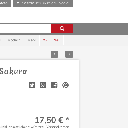
ONTO
POSITIONEN ANZEIGEN
0,00 €*
l
Modern
Mehr
%
Neu
Zurück
Vor
 Sakura
17,50 € *
e inkl. gesetzlicher MwSt.
zzgl. Versandkosten