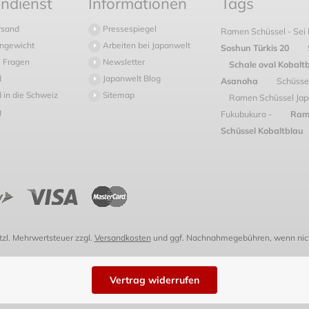
ndienst
Informationen
Tags
rsand
Pressespiegel
Ramen Schüssel - Sei
ngewicht
Arbeiten bei Japanwelt
Soshun Türkis 20
 Fragen
Newsletter
Schale oval Kobaltb
d
Japanwelt Blog
Asanoha
Schüsse
 in die Schweiz
Sitemap
Ramen Schüssel Jap
g
Fukubukuro -
Rame
Schüssel Kobaltblau
etzl. Mehrwertsteuer zzgl.
Versandkosten
und ggf. Nachnahmegebühren, wenn nich
Vertrag widerrufen