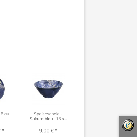
 Blau
Speiseschale -
Essstäbchen -
Sakura blau- 13 x...
Botan
 *
9,00 € *
5,50 € *