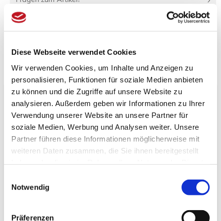
Artikel vergleichen
Merkzettel
Diese Webseite verwendet Cookies
Wir verwenden Cookies, um Inhalte und Anzeigen zu
Beschreibung
Bewertungen (0)
personalisieren, Funktionen für soziale Medien anbieten
zu können und die Zugriffe auf unsere Website zu
Produktinformationen "Löffel Renge Oohana"
analysieren. Außerdem geben wir Informationen zu Ihrer
Verwendung unserer Website an unsere Partner für
Spezifikationen
soziale Medien, Werbung und Analysen weiter. Unsere
Länge:
4 cm
Partner führen diese Informationen möglicherweise mit
Breite:
14 cm
weiteren Daten zusammen, die Sie ihnen bereitgestellt
Höhe:
1 cm
haben oder die sie im Rahmen Ihrer Nutzung der Dienste
Gewicht:
100 g
gesammelt haben.
288 cm³
Verpackungs­volumen:
Einwilligungsauswahl
Notwendig
Suppenlöffel mit verschiedenen Blüten auf rotem Grund,
Unterseits ist weiß.
Präferenzen