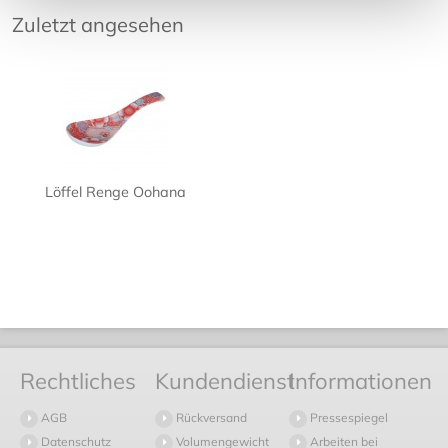
Zuletzt angesehen
Löffel Renge Oohana
Rechtliches
Kundendienst
Informationen
AGB
Rückversand
Pressespiegel
Datenschutz
Volumengewicht
Arbeiten bei