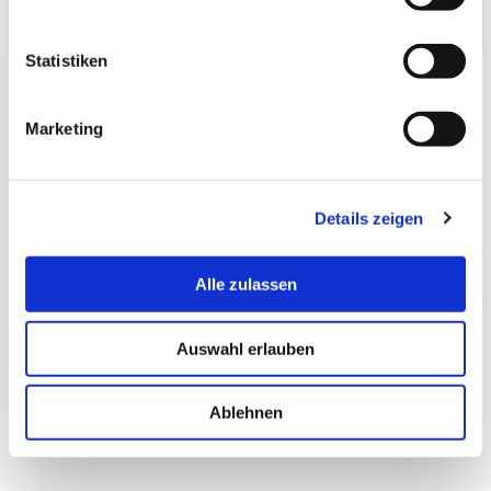
Statistiken
Marketing
Kunden kauften auch:
Details zeigen
Alle zulassen
Löffel Renge
Ramen Schüssel
Tayo
Auswahl erlauben
Sakurazukushi
'Shizen'
As
8,00 € *
17,00 € *
13
Ablehnen