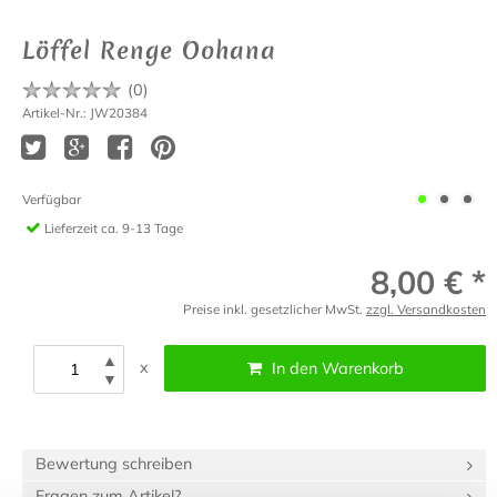
Löffel Renge Oohana
(
0
)
Artikel-Nr.: JW20384
Verfügbar
Lieferzeit
ca. 9-13 Tage
8,00 € *
Preise inkl. gesetzlicher MwSt.
zzgl. Versandkosten
▲
x
In den Warenkorb
▼
Bewertung schreiben
Fragen zum Artikel?