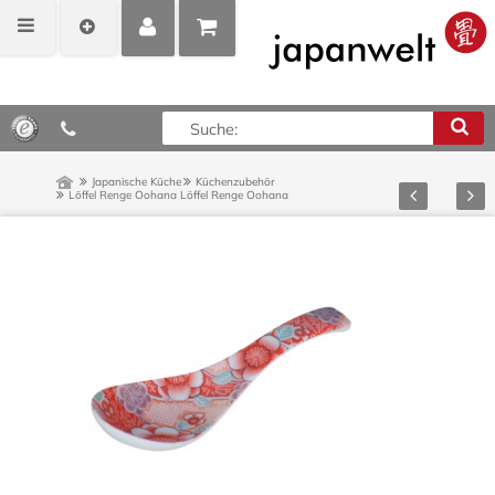
MEIN
POSITIONEN
0,00 €*
KONTO
ANZEIGEN
Japanische Küche
Küchenzubehör
Zurück
Vor
Löffel Renge Oohana
Löffel Renge Oohana