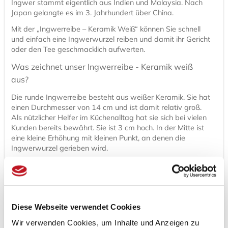
Ingwer stammt eigentlich aus Indien und Malaysia. Nach
Japan gelangte es im 3. Jahrhundert über China.
Mit der „Ingwerreibe – Keramik Weiß“ können Sie schnell
und einfach eine Ingwerwurzel reiben und damit ihr Gericht
oder den Tee geschmacklich aufwerten.
Was zeichnet unser Ingwerreibe - Keramik weiß
aus?
Die runde Ingwerreibe besteht aus weißer Keramik. Sie hat
einen Durchmesser von 14 cm und ist damit relativ groß.
Als nützlicher Helfer im Küchenalltag hat sie sich bei vielen
Kunden bereits bewährt. Sie ist 3 cm hoch. In der Mitte ist
eine kleine Erhöhung mit kleinen Punkt, an denen die
Ingwerwurzel gerieben wird.
Der besondere Vorteil bei dieser Ingwerreibe ist, dass auch
größere Stücken problemlos verarbeitet werden können.
Falls Ihnen die Reibe für Ingwer zu groß ist, gibt es
ebenfalls ein
kleineres Modell im Japanwelt Shop, welches
lediglich ein Durchmesser von 11 cm hat
.
Diese Webseite verwendet Cookies
Was ist eine Ingwerreibe und wozu braucht man
Wir verwenden Cookies, um Inhalte und Anzeigen zu