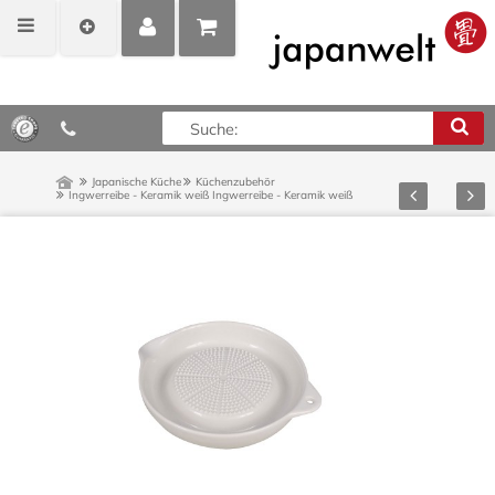
MEIN
POSITIONEN
0,00 €*
KONTO
ANZEIGEN
Japanische Küche
Küchenzubehör
Zurück
Vor
Ingwerreibe - Keramik weiß
Ingwerreibe - Keramik weiß