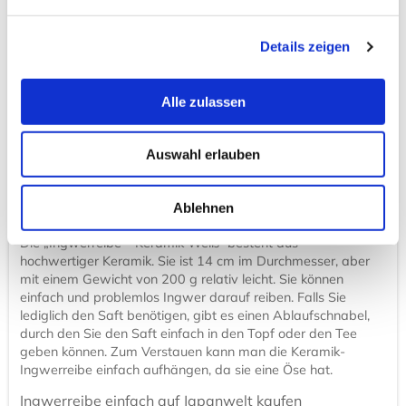
Ingwer ist im Übrigen ein gutes Hausmittel bei Erkältungen
Details zeigen
und Fieber. Die organische Verbindung der Wurzel wird als
Gingerol bezeichnet. Gingerol ist für den scharfen
Geschmack verantwortlich. Zudem hat eine ähnliche
Alle zulassen
Wirkung wie Acetylsalicylsäure (Aspirin). Es wird daher
auch manchmal als „Natur-Aspirin“ bezeichnet. Daher sind
bei Erkältungs- oder Grippesymptomen Ingwertees keine
Auswahl erlauben
schlechte Idee, sondern ein beliebtes Hausmittel.
Was sind die Vorteile der Ingwerreibe - Keramik
Ablehnen
weiß?
Die „Ingwerreibe – Keramik Weiß“ besteht aus
hochwertiger Keramik. Sie ist 14 cm im Durchmesser, aber
mit einem Gewicht von 200 g relativ leicht. Sie können
einfach und problemlos Ingwer darauf reiben. Falls Sie
lediglich den Saft benötigen, gibt es einen Ablaufschnabel,
durch den Sie den Saft einfach in den Topf oder den Tee
geben können. Zum Verstauen kann man die Keramik-
Ingwerreibe einfach aufhängen, da sie eine Öse hat.
Ingwerreibe einfach auf Japanwelt kaufen