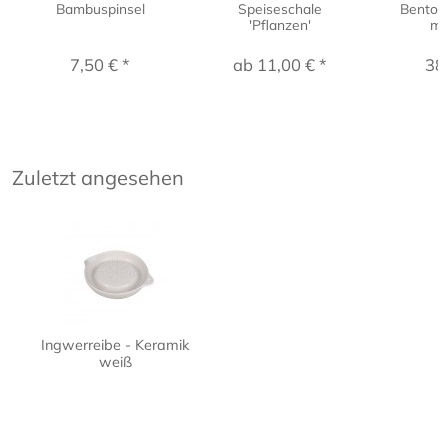
Bambuspinsel
Speiseschale
Bentob
'Pflanzen'
mi
7,50 € *
ab 11,00 € *
38
Zuletzt angesehen
Ingwerreibe - Keramik
weiß