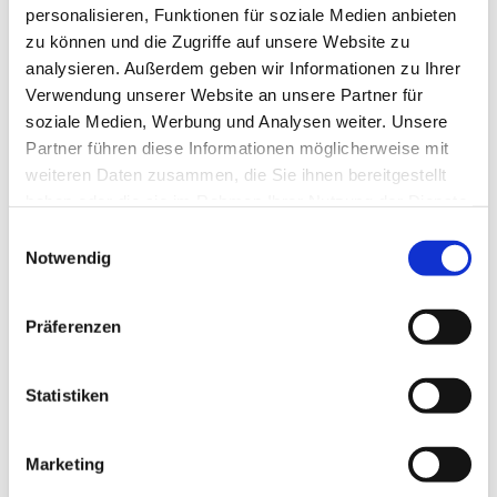
sie?
personalisieren, Funktionen für soziale Medien anbieten
zu können und die Zugriffe auf unsere Website zu
Ingwer (
shōga
生姜) ist ein unverzichtbares Gewürz und
analysieren. Außerdem geben wir Informationen zu Ihrer
eine beliebte Beilage in der japanischen Küche.
Verwendung unserer Website an unsere Partner für
Problematisch ist des Öfteren beim Kochen die richtige
Verarbeitung des Ingwers. Das Kleinschneiden ist
soziale Medien, Werbung und Analysen weiter. Unsere
problematisch, da die Wurzeln nur mühsam in klein
Partner führen diese Informationen möglicherweise mit
geschnitten werden können.
weiteren Daten zusammen, die Sie ihnen bereitgestellt
Die bessere Alternative ist das Reiben des Ingwers. Zu
haben oder die sie im Rahmen Ihrer Nutzung der Dienste
diesem Zweck gibt es spezielle japanische Ingwerreiben.
gesammelt haben.
Einwilligungsauswahl
Durch das Reiben entsteht eine breiartige Substanz, die
Notwendig
man gut zum Kochen verwenden kann. Durch die Erhöhung
in der Mitte kann man diesen Brei sammeln und den Saft
abfließen lassen. Falls Sie nur den Saft zum Würzen des
Präferenzen
Tees benötigen, haben Sie hier ebenfalls einen idealen
Helfer.
Einige Kunden berichten ebenfalls, dass Knoblauch oder
Statistiken
Zitrusfrüchte mit ihr gerieben werden können. Probieren Sie
am besten einfach selbst aus, ob Ihnen das Ergebnis
genügt.
Marketing
Heilende Wirkung von Ingwer