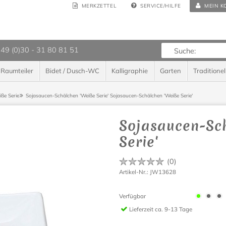
MERKZETTEL
SERVICE/HILFE
MEIN K
 49 (0)30 - 31 80 81 51
Raumteiler
Bidet / Dusch-WC
Kalligraphie
Garten
Traditionel
ße Serie
Sojasaucen-Schälchen 'Weiße Serie'
Sojasaucen-Schälchen 'Weiße Serie'
Sojasaucen-Sc
Serie'
(
0
)
Artikel-Nr.: JW13628
Verfügbar
Lieferzeit
ca. 9-13 Tage