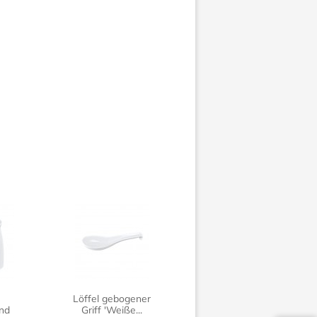
Löffel gebogener
Eckige
nd
Griff 'Weiße...
Essstäbchenbank