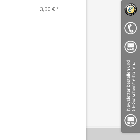
'Weiße...
3,50 € *
2,00 € *