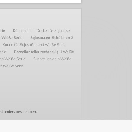
erie
Kännchen mit Deckel für Sojasoße
in Weiße Serie
Sojasaucen-Schälchen 2
Kanne für Sojasoße rund Weiße Serie
erie
Porzellanteller rechteckig II Weiße
en Weiße Serie
Sushiteller klein Weiße
r Weiße Serie
t anders beschrieben.