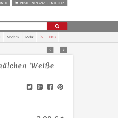
ONTO
POSITIONEN ANZEIGEN
0,00 €*
l
Modern
Mehr
%
Neu
Zurück
Vor
hälchen 'Weiße