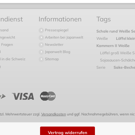
ndienst
Informationen
Tags
rsand
Pressespiegel
Schale rund Weiße S
ngewicht
Arbeiten bei Japanwelt
Weiße
Löffel kle
 Fragen
Newsletter
Kammern II Weiße
d
Japanwelt Blog
Löffel groß Weiße S
 in die Schweiz
Sitemap
Sojasaucen-Schälch
g
Serie
Sake-Beche
etzl. Mehrwertsteuer zzgl.
Versandkosten
und ggf. Nachnahmegebühren, wenn nich
Vertrag widerrufen