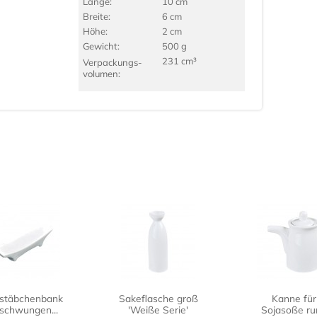
Länge:
10 cm
Breite:
6 cm
Höhe:
2 cm
Gewicht:
500 g
231 cm³
Verpackungs­
volumen:
stäbchenbank
Sakeflasche groß
Kanne für
schwungen...
'Weiße Serie'
Sojasoße ru