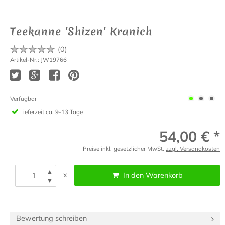
Teekanne 'Shizen' Kranich
(
0
)
Artikel-Nr.: JW19766
Verfügbar
Lieferzeit
ca. 9-13 Tage
54,00 € *
Preise inkl. gesetzlicher MwSt.
zzgl. Versandkosten
▲
x
In den Warenkorb
▼
Bewertung schreiben