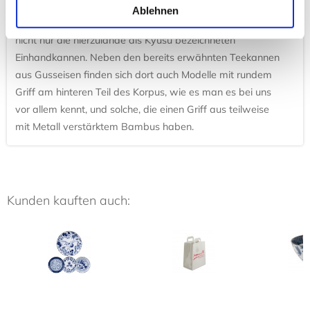
Wasserkocher oder Kessel einfach einen Moment ruhen,
Ablehnen
bevor Sie ihn aufgießen! In Japan verwendet man übrigens
nicht nur die hierzulande als Kyusu bezeichneten
Einhandkannen. Neben den bereits erwähnten Teekannen
aus Gusseisen finden sich dort auch Modelle mit rundem
Griff am hinteren Teil des Korpus, wie es man es bei uns
vor allem kennt, und solche, die einen Griff aus teilweise
mit Metall verstärktem Bambus haben.
Kunden kauften auch: