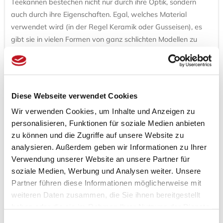
Teekannen bestechen nicht nur durch ihre Optik, sondern
auch durch ihre Eigenschaften. Egal, welches Material
verwendet wird (in der Regel Keramik oder Gusseisen), es
gibt sie in vielen Formen von ganz schlichten Modellen zu
handwerklich ausgefallenen Exemplaren. Gusseiserne
Teekannen aus Japan haben besonders gute
Warmhaltefähigkeiten, in einigen von ihnen (bei uns als
Teekessel gekennzeichnet, auf Japanisch Tetsubin
Diese Webseite verwendet Cookies
genannt) kann man sogar direkt Wasser und Tee
Wir verwenden Cookies, um Inhalte und Anzeigen zu
aufkochen. Diese spielen auch in der japanischen
personalisieren, Funktionen für soziale Medien anbieten
Teezeremonie eine große Rolle. Da sich diese über einen
zu können und die Zugriffe auf unsere Website zu
längeren Zeitraum erstrecken kann, war und ist es
analysieren. Außerdem geben wir Informationen zu Ihrer
durchaus relevant, dass das Wassergefäß entsprechende
Verwendung unserer Website an unsere Partner für
Warmhalteeigenschaften besitzt. Japanische Teekannen
soziale Medien, Werbung und Analysen weiter. Unsere
aus Keramik haben eine sehr lange Handwerkstradition
Partner führen diese Informationen möglicherweise mit
und zeichnen sich vor allem durch Ihre Form aus. Vor allem
weiteren Daten zusammen, die Sie ihnen bereitgestellt
die verwendeten Siebe (egal ob integriert oder
haben oder die sie im Rahmen Ihrer Nutzung der Dienste
herausnehmbar) erlauben es, dass sich die Tee-Blätter des
gesammelt haben.
Einwilligungsauswahl