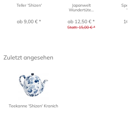
Teller 'Shizen'
Japanwelt
Spei
Wundertüte...
'S
ab 9,00 € *
ab 12,50 € *
16
Statt: 15,00 € *
Zuletzt angesehen
Teekanne 'Shizen' Kranich