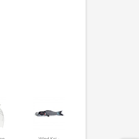
gen
Wind Koi -
Japanischer