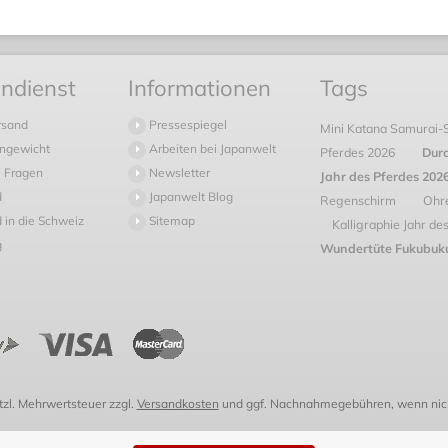
ndienst
Informationen
Tags
rsand
Pressespiegel
Mini Katana Samurai-
ngewicht
Arbeiten bei Japanwelt
Pferdes 2026
Dur
 Fragen
Newsletter
Jahr des Pferdes 202
d
Japanwelt Blog
Regenschirm
Ohre
 in die Schweiz
Sitemap
Kalligraphie Jahr de
g
Wundertüte Fukubuku
etzl. Mehrwertsteuer zzgl.
Versandkosten
und ggf. Nachnahmegebühren, wenn nich