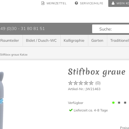
MERKZETTEL
SERVICE/HILFE
MEIN K
 49 (0)30 - 31 80 81 51
Raumteiler
Bidet / Dusch-WC
Kalligraphie
Garten
Traditionel
Stiftbox graue Katze
Stiftbox graue
(
0
)
Artikel-Nr.: JW21463
Verfügbar
Lieferzeit
ca. 4-8 Tage
Preis