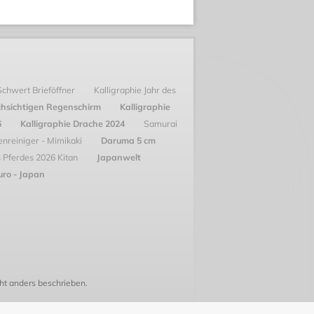
Schwert Brieföffner
Kalligraphie Jahr des
chsichtigen Regenschirm
Kalligraphie
6
Kalligraphie Drache 2024
Samurai
nreiniger - Mimikaki
Daruma 5 cm
s Pferdes 2026 Kitan
Japanwelt
ro - Japan
t anders beschrieben.