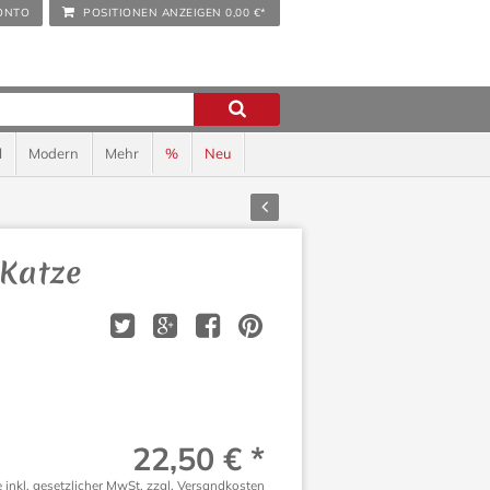
ONTO
POSITIONEN ANZEIGEN
0,00 €*
l
Modern
Mehr
%
Neu
Zurück
 Katze
22,50 € *
e inkl. gesetzlicher MwSt.
zzgl. Versandkosten