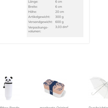
Länge:
6 cm
Breite:
6 cm
Höhe:
20 cm
Artikel­gewicht:
300 g
Versand­gewicht:
600 g
3,03 dm³
Verpackungs­
volumen:
iftbox Panda
monbento Original
Durchsichti