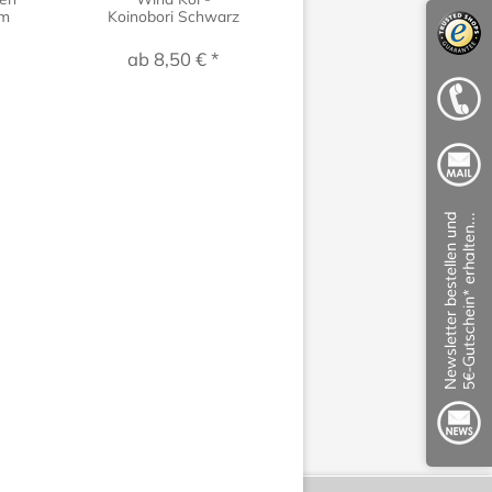
rm
Koinobori Schwarz
Kegelhut aus
Bambus
ab 8,50 € *
20,00 € *