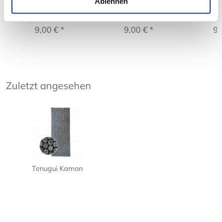
Ablehnen
Tenugui Seikaiha
Tenugui Sakura
Tenug
9,00 € *
9,00 € *
9,
Zuletzt angesehen
Tenugui Kamon