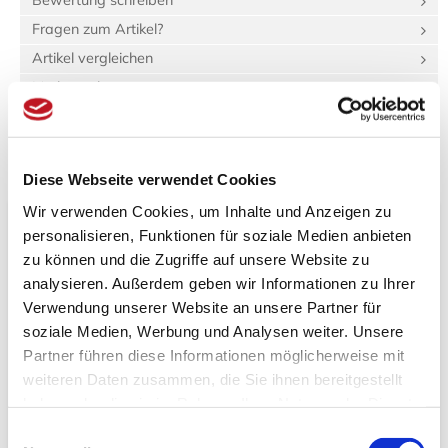
Bewertung schreiben
Fragen zum Artikel?
Artikel vergleichen
Merkzettel
Diese Webseite verwendet Cookies
Beschreibung
Bewertungen (0)
Wir verwenden Cookies, um Inhalte und Anzeigen zu
Produktinformationen "Tenugui Kamon"
personalisieren, Funktionen für soziale Medien anbieten
zu können und die Zugriffe auf unsere Website zu
Spezifikationen
analysieren. Außerdem geben wir Informationen zu Ihrer
Länge:
90 cm
Verwendung unserer Website an unsere Partner für
Breite:
33 cm
soziale Medien, Werbung und Analysen weiter. Unsere
Gewicht:
100 g
Partner führen diese Informationen möglicherweise mit
weiteren Daten zusammen, die Sie ihnen bereitgestellt
Japanisches Handtuch traditioneller Art aus dünnem
haben oder die sie im Rahmen Ihrer Nutzung der Dienste
Baumwollstoff. Das Tenugui kann universell verwendet
gesammelt haben.
werden, z.B. als Tuch, zur Dekoration, als Tischdecke, als
Einwilligungsauswahl