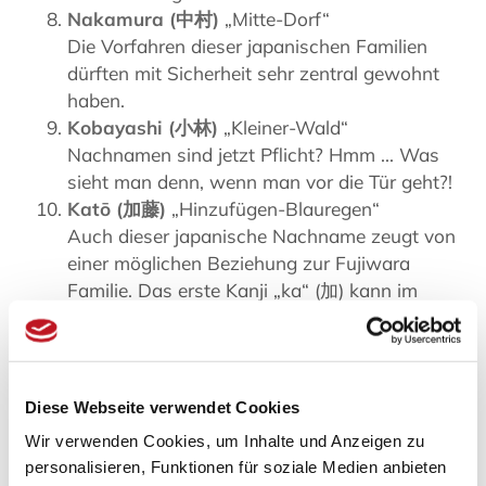
Nakamura (中村)
„Mitte-Dorf“
Die Vorfahren dieser japanischen Familien
dürften mit Sicherheit sehr zentral gewohnt
haben.
Kobayashi (小林)
„Kleiner-Wald“
Nachnamen sind jetzt Pflicht? Hmm ... Was
sieht man denn, wenn man vor die Tür geht?!
Katō (加藤)
„Hinzufügen-Blauregen“
Auch dieser japanische Nachname zeugt von
einer möglichen Beziehung zur Fujiwara
Familie. Das erste Kanji „ka“ (加) kann im
Übrigen auch im Sinne von „(als Mitglied)
aufgenommen werden“ übersetzt werden.
Welchen Ursprung haben die 10
Diese Webseite verwendet Cookies
häufigsten japanischen Nachnamen?
Wir verwenden Cookies, um Inhalte und Anzeigen zu
personalisieren, Funktionen für soziale Medien anbieten