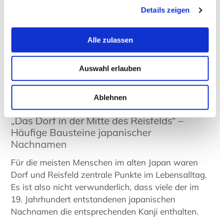
Viele Shinto-Priester besaßen seit Jahrhunderten
Details zeigen
eigene Familiennamen. Einer von ihnen hat es
ebenfalls in die Top Ten der japanischen
Alle zulassen
Nachnahmen geschafft. Die in Deutschland
verbreitete Gewohnheit den Beruf zum
Nachnamen zu machen war in Japan weniger
Auswahl erlauben
üblich. Nur einer der zehn häufigsten japanischen
Nachnamen scheint einen solchen Ursprung zu
Ablehnen
haben.
„Das Dorf in der Mitte des Reisfelds“ –
Häufige Bausteine japanischer
Nachnamen
Für die meisten Menschen im alten Japan waren
Dorf und Reisfeld zentrale Punkte im Lebensalltag.
Es ist also nicht verwunderlich, dass viele der im
19. Jahrhundert entstandenen japanischen
Nachnamen die entsprechenden Kanji enthalten.