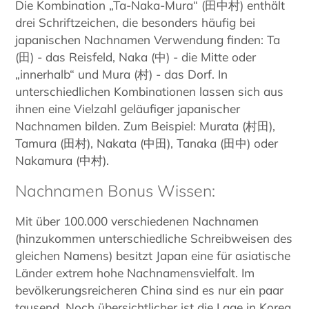
Die Kombination „Ta-Naka-Mura“ (田中村) enthält
drei Schriftzeichen, die besonders häufig bei
japanischen Nachnamen Verwendung finden: Ta
(田) - das Reisfeld, Naka (中) - die Mitte oder
„innerhalb“ und Mura (村) - das Dorf. In
unterschiedlichen Kombinationen lassen sich aus
ihnen eine Vielzahl geläufiger japanischer
Nachnamen bilden. Zum Beispiel: Murata (村田),
Tamura (田村), Nakata (中田), Tanaka (田中) oder
Nakamura (中村).
Nachnamen Bonus Wissen:
Mit über 100.000 verschiedenen Nachnamen
(hinzukommen unterschiedliche Schreibweisen des
gleichen Namens) besitzt Japan eine für asiatische
Länder extrem hohe Nachnamensvielfalt. Im
bevölkerungsreicheren China sind es nur ein paar
tausend. Noch übersichtlicher ist die Lage in Korea.