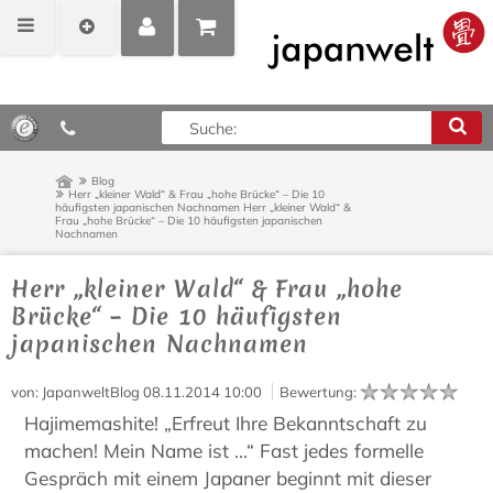
MEIN
POSITIONEN
0,00 €*
KONTO
ANZEIGEN
Blog
Herr „kleiner Wald“ & Frau „hohe Brücke“ – Die 10
häufigsten japanischen Nachnamen
Herr „kleiner Wald“ &
Frau „hohe Brücke“ – Die 10 häufigsten japanischen
Nachnamen
Herr „kleiner Wald“ & Frau „hohe
Brücke“ – Die 10 häufigsten
japanischen Nachnamen
von
: JapanweltBlog
08.11.2014 10:00
Bewertung
:
Hajimemashite! „Erfreut Ihre Bekanntschaft zu
machen! Mein Name ist ...“ Fast jedes formelle
Gespräch mit einem Japaner beginnt mit dieser