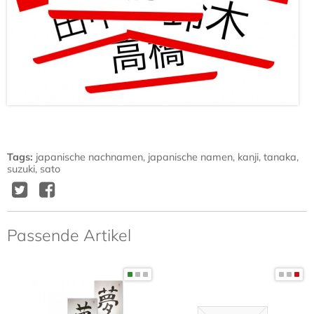
Tags
:
japanische nachnamen
,
japanische namen
,
kanji
,
tanaka
,
suzuki
,
sato
Twitter
Facebook
Delicious
Diggit
Passende Artikel