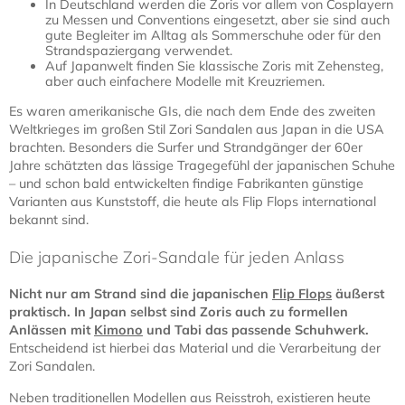
In Deutschland werden die Zoris vor allem von Cosplayern
zu Messen und Conventions eingesetzt, aber sie sind auch
gute Begleiter im Alltag als Sommerschuhe oder für den
Strandspaziergang verwendet.
Auf Japanwelt finden Sie klassische Zoris mit Zehensteg,
aber auch einfachere Modelle mit Kreuzriemen.
Es waren amerikanische GIs, die nach dem Ende des zweiten
Weltkrieges im großen Stil Zori Sandalen aus Japan in die USA
brachten. Besonders die Surfer und Strandgänger der 60er
Jahre schätzten das lässige Tragegefühl der japanischen Schuhe
– und schon bald entwickelten findige Fabrikanten günstige
Varianten aus Kunststoff, die heute als Flip Flops international
bekannt sind.
Die japanische Zori-Sandale für jeden Anlass
Nicht nur am Strand sind die japanischen
Flip Flops
äußerst
praktisch. In Japan selbst sind Zoris auch zu formellen
Anlässen mit
Kimono
und Tabi das passende Schuhwerk.
Entscheidend ist hierbei das Material und die Verarbeitung der
Zori Sandalen.
Neben traditionellen Modellen aus Reisstroh, existieren heute