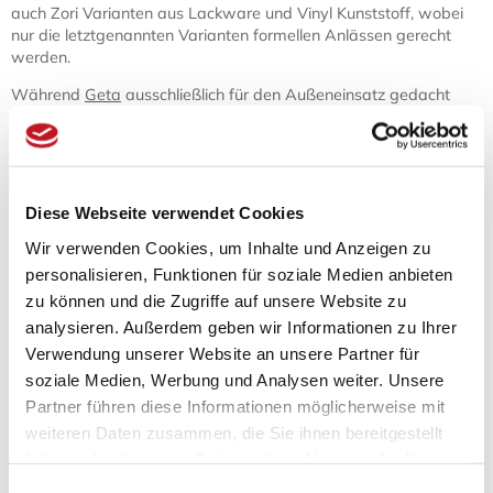
auch Zori Varianten aus Lackware und Vinyl Kunststoff, wobei
nur die letztgenannten Varianten formellen Anlässen gerecht
werden.
Während
Geta
ausschließlich für den Außeneinsatz gedacht
sind, lassen sich Zori (zumindest in Europa) ebenso gut als
Hausschuhe verwenden. Und für alle Freunde und
Praktizierende japanischer Kampfsportarten wie Judo oder
Karate lassen sich im Grunde keine
Slippers
finden, in denen
man stilvoller das Dojo betreten kann.
Diese Webseite verwendet Cookies
Zoris: Genial einfaches Schuhwerk
Wir verwenden Cookies, um Inhalte und Anzeigen zu
personalisieren, Funktionen für soziale Medien anbieten
Zori besitzen ähnliche Bestandteile wie die japanischen Geta
zu können und die Zugriffe auf unsere Website zu
Schuhe.
Neben der Variante mit einem X-förmigen Kreuzband
analysieren. Außerdem geben wir Informationen zu Ihrer
gibt es nämlich auch bei Zori die Variante, bei der der Fuß
Verwendung unserer Website an unsere Partner für
durch Y-förmig zwischen den Zehen zusammenlaufende
soziale Medien, Werbung und Analysen weiter. Unsere
Riemen auf der Sohle fixiert wird.
Im Gegensatz zu den oft
sehr hohen Geta besitzen Zori jedoch eine flache Sohle. Auch
Partner führen diese Informationen möglicherweise mit
besitzt diese Sohle keine Absätze.
weiteren Daten zusammen, die Sie ihnen bereitgestellt
haben oder die sie im Rahmen Ihrer Nutzung der Dienste
Für Männer und Frauen werden traditionell unterschiedliche
gesammelt haben.
Arten von Zori hergestellt. Während die Zori für Männer meist
Einwilligungsauswahl