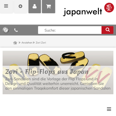
MEIN
POSITIONEN
0,00 €*
KONTO
ANZEIGEN
Anziehen
Zori
Zori
Zori - Flip-Flops aus Japan
Zori-Sandalen sind die Vorlage der Flip Flops und in
Design und Qualität weiterhin unerreicht. Genießen Sie
den einmaligen Tragekomfort dieser japanischen Sandalen
draußen im Sommer, oder als eleganter Hausschuh
daheim.