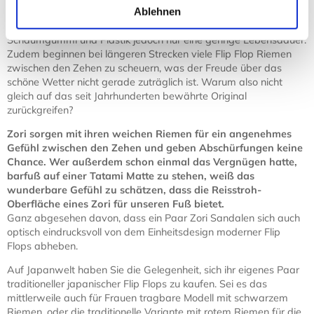
Outfit vieler Menschen. Zwar sind sie zweifellos äußerst
Ablehnen
praktisch, haben aufgrund ihrer billigen Fertigung aus
Schaumgummi und Plastik jedoch nur eine geringe Lebensdauer.
Zudem beginnen bei längeren Strecken viele Flip Flop Riemen
zwischen den Zehen zu scheuern, was der Freude über das
schöne Wetter nicht gerade zuträglich ist. Warum also nicht
gleich auf das seit Jahrhunderten bewährte Original
zurückgreifen?
Zori sorgen mit ihren weichen Riemen für ein angenehmes
Gefühl zwischen den Zehen und geben Abschürfungen keine
Chance. Wer außerdem schon einmal das Vergnügen hatte,
barfuß auf einer Tatami Matte zu stehen, weiß das
wunderbare Gefühl zu schätzen, dass die Reisstroh-
Oberfläche eines Zori für unseren Fuß bietet.
Ganz abgesehen davon, dass ein Paar Zori Sandalen sich auch
optisch eindrucksvoll von dem Einheitsdesign moderner Flip
Flops abheben.
Auf Japanwelt haben Sie die Gelegenheit, sich ihr eigenes Paar
traditioneller japanischer Flip Flops zu kaufen. Sei es das
mittlerweile auch für Frauen tragbare Modell mit schwarzem
Riemen, oder die traditionelle Variante mit rotem Riemen für die