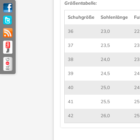
Größentabelle:
Schuhgröße
Sohlenlänge
Fu
36
23,0
22
37
23,5
23
38
24,0
23
39
24,5
24
40
25,0
24
41
25,5
25
42
26,0
25