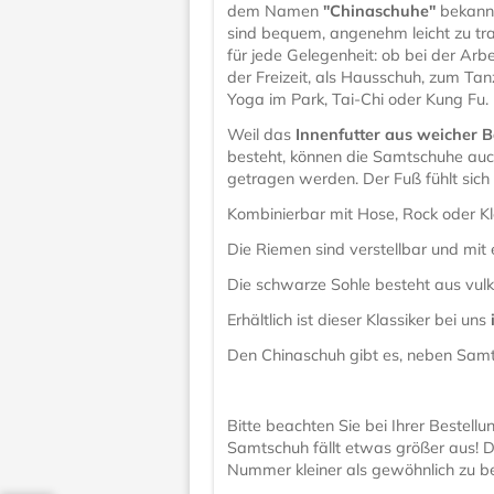
dem Namen
"Chinaschuhe"
bekannt
sind bequem, angenehm leicht zu tr
für jede Gelegenheit: ob bei der Arbe
der Freizeit, als Hausschuh, zum Ta
Yoga im Park, Tai-Chi oder Kung Fu.
Weil das
Innenfutter aus weicher 
besteht, können die Samtschuhe au
getragen werden. Der Fuß fühlt sic
Kombinierbar mit Hose, Rock oder Kle
Die Riemen sind verstellbar und mit 
Die schwarze Sohle besteht aus vul
Erhältlich ist dieser Klassiker bei uns
Den Chinaschuh gibt es, neben Samts
Bitte beachten Sie bei Ihrer Bestel
Samtschuh fällt etwas größer aus! D
Nummer kleiner als gewöhnlich zu be