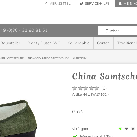
MERKZETTEL
SERVICE/HILFE
MEIN K
 49 (0)30 - 31 80 81 51
Raumteiler
Bidet / Dusch-WC
Kalligraphie
Garten
Traditionel
ina Samtschuhe - Dunkeloliv
China Samtschuhe - Dunkeloliv
China Samtschu
(
0
)
Artikel-Nr.: JW17162.4
Größe
Verfügbar
Lieferzeit
ca. 4-8 Tage