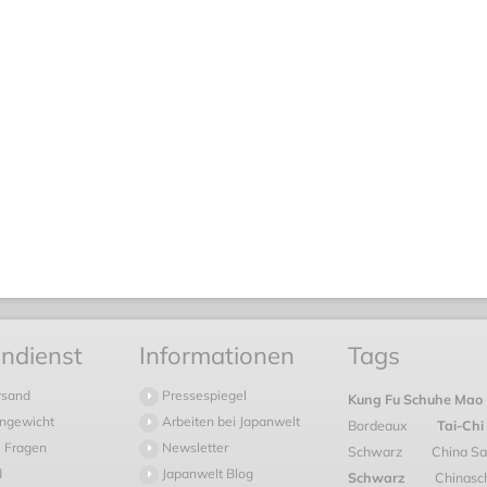
ndienst
Informationen
Tags
rsand
Pressespiegel
Kung Fu Schuhe Mao
ngewicht
Arbeiten bei Japanwelt
Bordeaux
Tai-Chi
 Fragen
Newsletter
Schwarz
China Sa
d
Japanwelt Blog
Schwarz
Chinasc