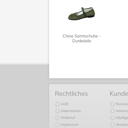
China Samtschuhe -
Dunkeloliv
Rechtliches
Kunde
AGB
Rückve
Datenschutz
Volume
Widerruf
Häufige
Impressum
Versan