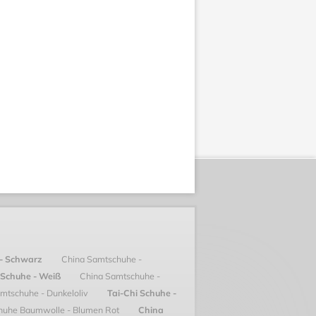
 - Schwarz
China Samtschuhe -
 Schuhe - Weiß
China Samtschuhe -
mtschuhe - Dunkeloliv
Tai-Chi Schuhe -
huhe Baumwolle - Blumen Rot
China