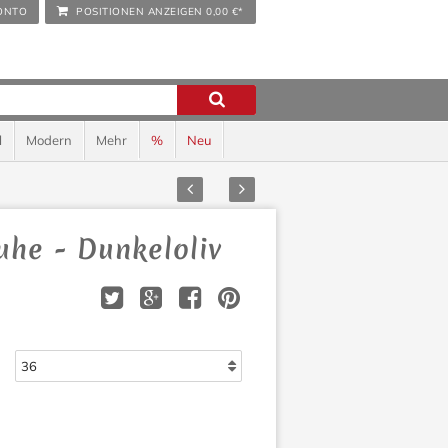
ONTO
POSITIONEN ANZEIGEN
0,00 €*
l
Modern
Mehr
%
Neu
Zurück
Vor
he - Dunkeloliv