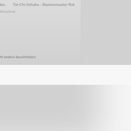
lau
Tai-Chi Schuhe - Blumenmuster Rot
Kirschrot
t anders beschrieben.