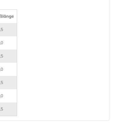
ßlänge
,5
,0
,5
,0
,5
,0
,5