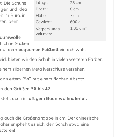
Länge:
23 cm
. Die Schuhe
agen und ideal
Breite:
8 cm
it im Büro, in
Höhe:
7 cm
nzen, beim
Gewicht:
600 g
1,35 dm³
Verpackungs­
volumen:
Baumwolle
ch ohne Socken
h auf dem
bequemen Fußbett
einfach wohl.
id, bieten wir den Schuh in vielen weiteren Farben.
einem silbernen Metallverschluss versehen.
kanisiertem PVC mit einem flachen Absatz.
in den Größen 36 bis 42.
toff, auch in
luftigem Baumwollmaterial.
lung auch die Größenangabe in cm. Der chinesische
aher empfiehlt es sich, den Schuh etwa eine
stellen!