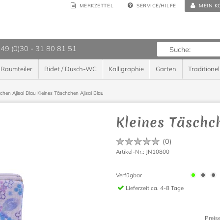
MERKZETTEL
SERVICE/HILFE
MEIN K
 49 (0)30 - 31 80 81 51
Raumteiler
Bidet / Dusch-WC
Kalligraphie
Garten
Traditionel
chen Ajisai Blau
Kleines Täschchen Ajisai Blau
Kleines Täschc
(
0
)
Artikel-Nr.: JN10800
Verfügbar
Lieferzeit
ca. 4-8 Tage
Preis