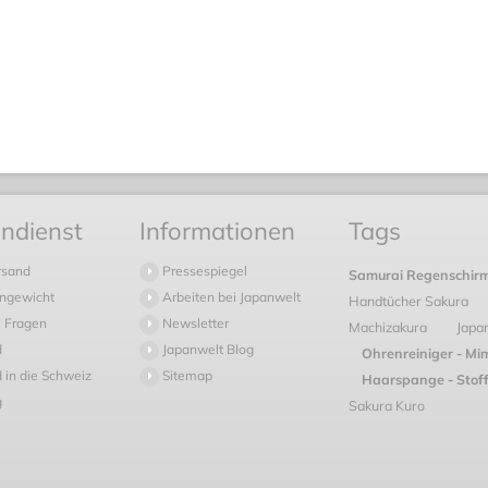
ndienst
Informationen
Tags
rsand
Pressespiegel
Samurai Regenschir
ngewicht
Arbeiten bei Japanwelt
Handtücher Sakura
 Fragen
Newsletter
Machizakura
Japa
d
Japanwelt Blog
Ohrenreiniger - Mi
 in die Schweiz
Sitemap
Haarspange - Stoff
g
Sakura Kuro