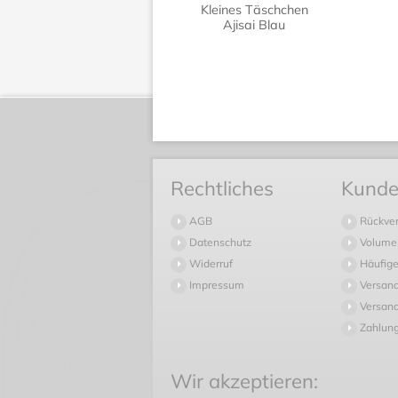
Kleines Täschchen
Ajisai Blau
Rechtliches
Kunde
AGB
Rückve
Datenschutz
Volume
Widerruf
Häufige
Impressum
Versan
Versand
Zahlun
Wir akzeptieren: