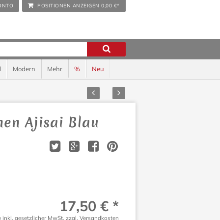
ONTO
POSITIONEN ANZEIGEN
0,00 €*
l
Modern
Mehr
%
Neu
Zurück
Vor
hen Ajisai Blau
17,50 € *
e inkl. gesetzlicher MwSt.
zzgl. Versandkosten