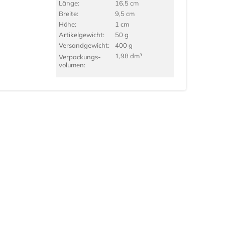
Länge:
16,5 cm
Breite:
9,5 cm
Höhe:
1 cm
Artikel­gewicht:
50 g
Versand­gewicht:
400 g
1,98 dm³
Verpackungs­
volumen: