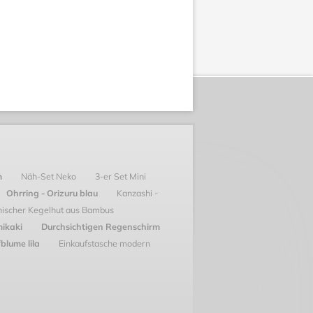
m
Näh-Set Neko
3-er Set Mini
Ohrring - Orizuru blau
Kanzashi -
nischer Kegelhut aus Bambus
mikaki
Durchsichtigen Regenschirm
blume lila
Einkaufstasche modern