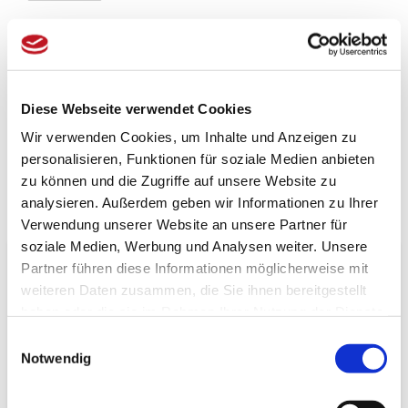
Bewertung schreiben
Fragen zum Artikel?
Diese Webseite verwendet Cookies
Artikel vergleichen
Wir verwenden Cookies, um Inhalte und Anzeigen zu
Merkzettel
personalisieren, Funktionen für soziale Medien anbieten
zu können und die Zugriffe auf unsere Website zu
analysieren. Außerdem geben wir Informationen zu Ihrer
Beschreibung
Bewertungen (0)
Verwendung unserer Website an unsere Partner für
soziale Medien, Werbung und Analysen weiter. Unsere
Produktinformationen "Teesieb mit Bambusgriff
Partner führen diese Informationen möglicherweise mit
für Teekannen"
weiteren Daten zusammen, die Sie ihnen bereitgestellt
haben oder die sie im Rahmen Ihrer Nutzung der Dienste
Spezifikationen
gesammelt haben.
Einwilligungsauswahl
Länge:
13 cm
Notwendig
Breite:
8 cm
Höhe:
3 cm