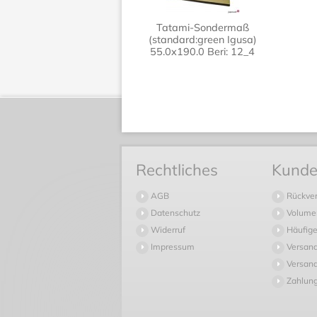
Tatami-Sondermaß
(standard:green Igusa)
55.0x190.0 Beri: 12_4
Rechtliches
Kunde
AGB
Rückve
Datenschutz
Volume
Widerruf
Häufige
Impressum
Versan
Versand
Zahlun