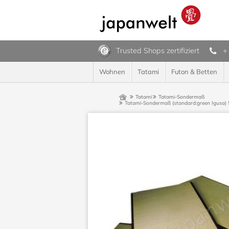
Trusted Shops zertifiziert
+
Wohnen
Tatami
Futon & Betten
Tatami
Tatami-Sondermaß
Tatami-Sondermaß (standard:green Igusa) 