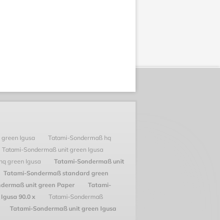
 green Igusa
Tatami-Sondermaß hq
Tatami-Sondermaß unit green Igusa
hq green Igusa
Tatami-Sondermaß unit
Tatami-Sondermaß standard green
dermaß unit green Paper
Tatami-
Igusa 90.0 x
Tatami-Sondermaß
Tatami-Sondermaß unit green Igusa