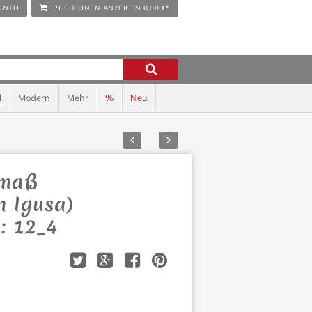
ONTO
POSITIONEN ANZEIGEN
0,00 €*
l
Modern
Mehr
%
Neu
Zurück
Vor
rmaß
n Igusa)
: 12_4