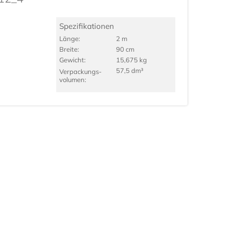
Spezifikationen
Länge:
2 m
Breite:
90 cm
Gewicht:
15,675 kg
57,5 dm³
Verpackungs­
volumen: