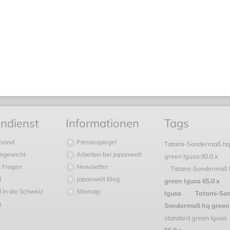
ndienst
Informationen
Tags
rsand
Pressespiegel
Tatami-Sondermaß hq
ngewicht
Arbeiten bei Japanwelt
green Igusa 90.0 x
 Fragen
Newsletter
Tatami-Sondermaß 
d
Japanwelt Blog
green Igusa 65.0 x
 in die Schweiz
Sitemap
Igusa
Tatami-Son
g
Sondermaß hq green 
standard green Igusa
55.0 x