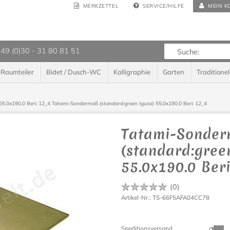
MERKZETTEL
SERVICE/HILFE
MEIN K
 49 (0)30 - 31 80 81 51
Raumteiler
Bidet / Dusch-WC
Kalligraphie
Garten
Traditionel
55.0x190.0 Beri: 12_4
Tatami-Sondermaß (standard:green Igusa) 55.0x190.0 Beri: 12_4
Tatami-Sonde
(standard:gree
55.0x190.0 Beri
(
0
)
Artikel-Nr.: TS-66F5AFA04CC78
Speditionsversand