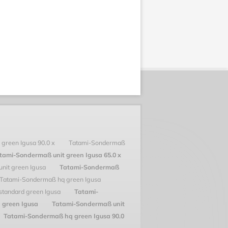
green Igusa 90.0 x
Tatami-Sondermaß
tami-Sondermaß unit green Igusa 65.0 x
nit green Igusa
Tatami-Sondermaß
Tatami-Sondermaß hq green Igusa
tandard green Igusa
Tatami-
 green Igusa
Tatami-Sondermaß unit
Tatami-Sondermaß hq green Igusa 90.0