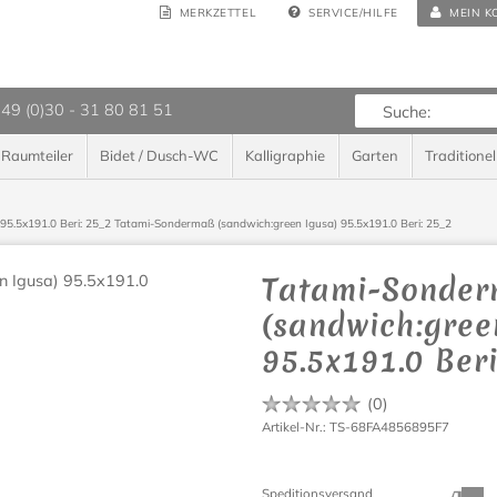
MERKZETTEL
SERVICE/HILFE
MEIN K
 49 (0)30 - 31 80 81 51
Raumteiler
Bidet / Dusch-WC
Kalligraphie
Garten
Traditionel
95.5x191.0 Beri: 25_2
Tatami-Sondermaß (sandwich:green Igusa) 95.5x191.0 Beri: 25_2
Tatami-Sonde
(sandwich:gree
95.5x191.0 Beri
(
0
)
Artikel-Nr.: TS-68FA4856895F7
Speditionsversand