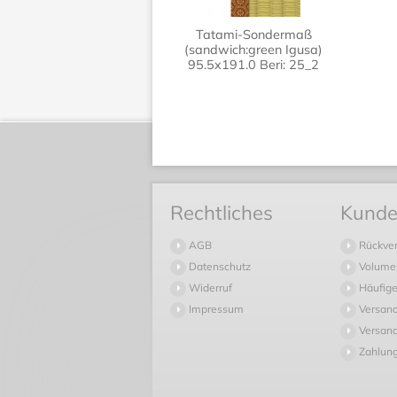
Tatami-Sondermaß
(sandwich:green Igusa)
95.5x191.0 Beri: 25_2
Rechtliches
Kunde
AGB
Rückve
Datenschutz
Volume
Widerruf
Häufige
Impressum
Versan
Versand
Zahlun