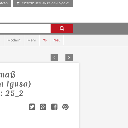
ONTO
POSITIONEN ANZEIGEN
0,00 €*
l
Modern
Mehr
%
Neu
Zurück
Vor
rmaß
n Igusa)
: 25_2