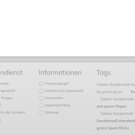
ndienst
Informationen
Tags
rsand
Pressespiegel
Tatami-Sondermaß hq 
ngewicht
Arbeiten bei Japanwelt
hq green Igusa
Ta
 Fragen
Newsletter
Tatami-Sondermaß u
d
Japanwelt Blog
unit green Paper
 in die Schweiz
Sitemap
Tatami-Sondermaß s
g
Sondermaß standard
green Igusa 55.0 x
x