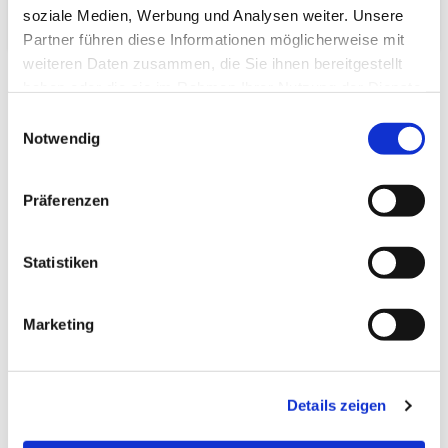
Verpackungs­volumen:
soziale Medien, Werbung und Analysen weiter. Unsere
Partner führen diese Informationen möglicherweise mit
weiteren Daten zusammen, die Sie ihnen bereitgestellt
haben oder die sie im Rahmen Ihrer Nutzung der Dienste
gesammelt haben.
Einwilligungsauswahl
Notwendig
Zuletzt angesehen
Präferenzen
Statistiken
Marketing
Tatami-Sondermaß
(hq:green Paper)
100.0x210.0 Beri: 22_4
Details zeigen