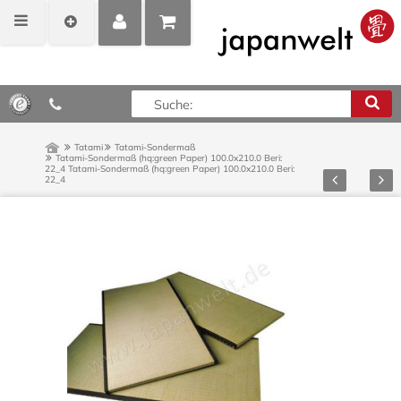
MEIN
POSITIONEN
0,00 €*
KONTO
ANZEIGEN
Tatami
Tatami-Sondermaß
Tatami-Sondermaß (hq:green Paper) 100.0x210.0 Beri:
22_4
Tatami-Sondermaß (hq:green Paper) 100.0x210.0 Beri:
Zurück
Vor
22_4