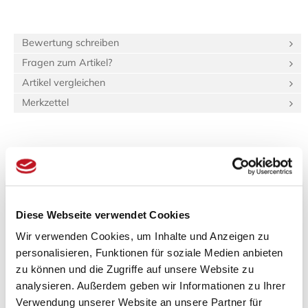
Bewertung schreiben
Fragen zum Artikel?
Artikel vergleichen
Merkzettel
Beschreibung
Bewertungen (0)
Produktinformationen "Tatami-Sondermaß
(hq:green Paper) 100.0x210.0 Beri: 22_4"
Diese Webseite verwendet Cookies
Wir verwenden Cookies, um Inhalte und Anzeigen zu
Spezifikationen
personalisieren, Funktionen für soziale Medien anbieten
Länge:
2,1 m
zu können und die Zugriffe auf unsere Website zu
Breite:
1 m
analysieren. Außerdem geben wir Informationen zu Ihrer
Gewicht:
37,8 kg
Verwendung unserer Website an unsere Partner für
116 dm³