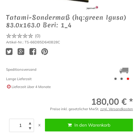
Tatami-Sondermaß (hq:green Igusa)
83.0x163.0 Beri: 1_4
(
0
)
Artikel-Nr.: TS-66DB5D640B28C
Speditionsversand
Lange Lieferzeit
Lieferzeit
über 4 Monate
180,00 € *
Preise inkl. gesetzlicher MwSt.
zzgl. Versandkosten
▲
x
In den Warenkorb
▼