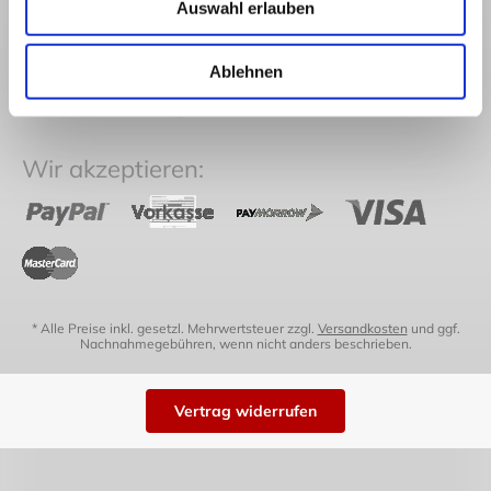
Widerruf
Häufige Fragen
Japanwelt
Auswahl erlauben
Impressum
Versand
Newsletter
Versand in die
Japanwelt Blog
Ablehnen
Schweiz
Sitemap
Zahlung
Wir akzeptieren:
* Alle Preise inkl. gesetzl. Mehrwertsteuer zzgl.
Versandkosten
und ggf.
Nachnahmegebühren, wenn nicht anders beschrieben.
Vertrag widerrufen