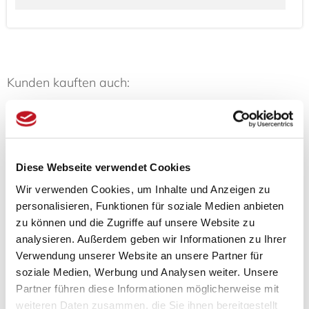
Kunden kauften auch:
Diese Webseite verwendet Cookies
Wir verwenden Cookies, um Inhalte und Anzeigen zu
Tatami-Sondermaß
Tatami-Sondermaß
Tatami
personalisieren, Funktionen für soziale Medien anbieten
(hq:green...
(hq:green...
(hq
zu können und die Zugriffe auf unsere Website zu
analysieren. Außerdem geben wir Informationen zu Ihrer
180,00 € *
180,00 € *
180
Verwendung unserer Website an unsere Partner für
soziale Medien, Werbung und Analysen weiter. Unsere
Partner führen diese Informationen möglicherweise mit
weiteren Daten zusammen, die Sie ihnen bereitgestellt