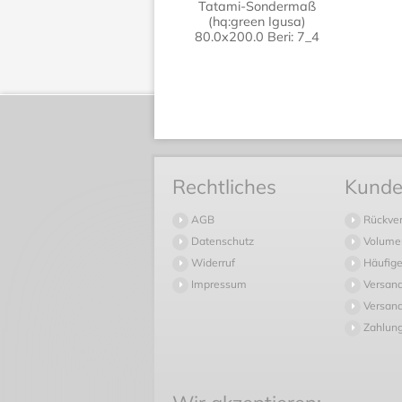
Tatami-Sondermaß
(hq:green Igusa)
80.0x200.0 Beri: 7_4
Rechtliches
Kunde
AGB
Rückve
Datenschutz
Volume
Widerruf
Häufige
Impressum
Versan
Versand
Zahlun