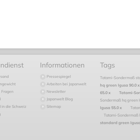
ndienst
Informationen
Tags
rsand
Pressespiegel
Tatami-Sondermaß st
ngewicht
Arbeiten bei Japanwelt
hq green Igusa 90.0 
 Fragen
Newsletter
65.0 x
Tatami-So
d
Japanwelt Blog
Sondermaß hq green 
 in die Schweiz
Sitemap
Igusa 55.0 x
Tata
g
Tatami-Sondermaß 
standard green Igus