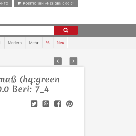
ONTO
POSITIONEN ANZEIGEN
0,00 €*
l
Modern
Mehr
%
Neu
Zurück
Vor
maß (hq:green
.0 Beri: 7_4