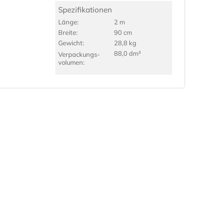
Spezifikationen
Länge:
2 m
Breite:
90 cm
Gewicht:
28,8 kg
88,0 dm³
Verpackungs­
volumen: