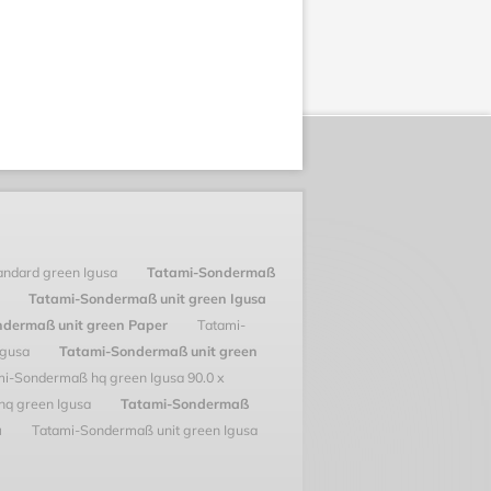
andard green Igusa
Tatami-Sondermaß
x
Tatami-Sondermaß unit green Igusa
ndermaß unit green Paper
Tatami-
Igusa
Tatami-Sondermaß unit green
mi-Sondermaß hq green Igusa 90.0 x
hq green Igusa
Tatami-Sondermaß
a
Tatami-Sondermaß unit green Igusa