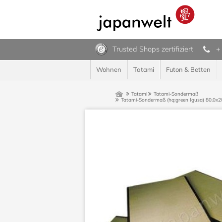
Trusted Shops zertifiziert
+
Wohnen
Tatami
Futon & Betten
Tatami
Tatami-Sondermaß
Tatami-Sondermaß (hq:green Igusa) 80.0x20