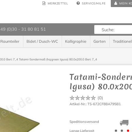
MERKZETTEL
SERVICE/HILFE
MEIN K
 49 (0)30 - 31 80 81 51
Raumteiler
Bidet / Dusch-WC
Kalligraphie
Garten
Traditionel
0.0 Beri: 7_4
Tatami-Sondermaß (hq:green Igusa) 80.0x200.0 Beri: 7_4
Tatami-Sonder
Igusa) 80.0x200
(
0
)
Artikel-Nr.: TS-672CF8BA795B1
Speditionsversand
Lange Lieferzeit