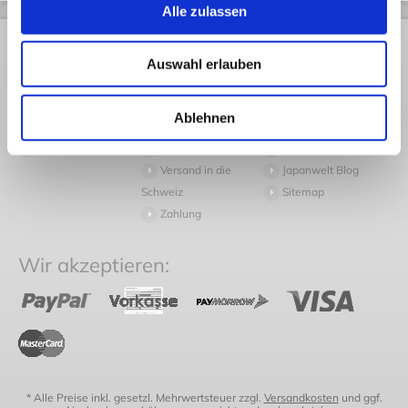
Alle zulassen
Rechtliches
Kundendienst
Informationen
Auswahl erlauben
AGB
Rückversand
Pressespiegel
Datenschutz
Volumengewicht
Arbeiten bei
Ablehnen
Widerruf
Häufige Fragen
Japanwelt
Impressum
Versand
Newsletter
Versand in die
Japanwelt Blog
Schweiz
Sitemap
Zahlung
Wir akzeptieren:
* Alle Preise inkl. gesetzl. Mehrwertsteuer zzgl.
Versandkosten
und ggf.