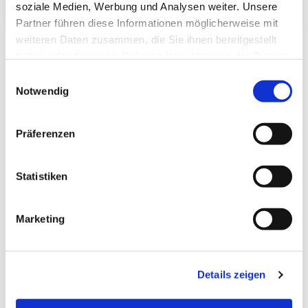
soziale Medien, Werbung und Analysen weiter. Unsere
Partner führen diese Informationen möglicherweise mit
weiteren Daten zusammen, die Sie ihnen bereitgestellt
haben oder die sie im Rahmen Ihrer Nutzung der Dienste
gesammelt haben.
Einwilligungsauswahl
Notwendig
Zuletzt angesehen
Präferenzen
Statistiken
Tatami-Sondermaß
Marketing
(hq:green Igusa) 80.0 x
100.0 Beri: _0
Details zeigen