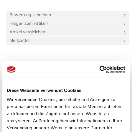
Bewertung schreiben
Fragen zum Artikel?
Artikel vergleichen
Merkzettel
Beschreibung
Bewertungen (0)
Produktinformationen "Tatami-Sondermaß
(hq:green Igusa) 80.0 x 100.0 Beri: _0"
Diese Webseite verwendet Cookies
Wir verwenden Cookies, um Inhalte und Anzeigen zu
Spezifikationen
personalisieren, Funktionen für soziale Medien anbieten
Länge:
1 m
zu können und die Zugriffe auf unsere Website zu
Breite:
1 m
analysieren. Außerdem geben wir Informationen zu Ihrer
Gewicht:
14,4 kg
Verwendung unserer Website an unsere Partner für
44,0 dm³
Verpackungs­volumen: