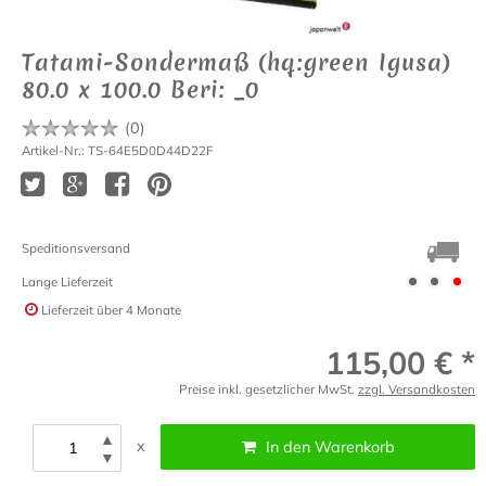
Tatami-Sondermaß (hq:green Igusa)
80.0 x 100.0 Beri: _0
(
0
)
Artikel-Nr.: TS-64E5D0D44D22F
Speditionsversand
Lange Lieferzeit
Lieferzeit
über 4 Monate
115,00 € *
Preise inkl. gesetzlicher MwSt.
zzgl. Versandkosten
▲
x
In den Warenkorb
▼