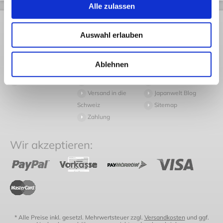
Alle zulassen
Rechtliches
Kundendienst
Informationen
Auswahl erlauben
AGB
Rückversand
Pressespiegel
Datenschutz
Volumengewicht
Arbeiten bei
Ablehnen
Widerruf
Häufige Fragen
Japanwelt
Impressum
Versand
Newsletter
Versand in die
Japanwelt Blog
Schweiz
Sitemap
Zahlung
Wir akzeptieren:
* Alle Preise inkl. gesetzl. Mehrwertsteuer zzgl.
Versandkosten
und ggf.