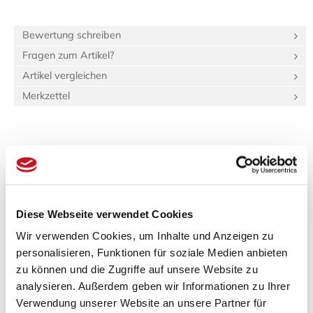
Bewertung schreiben
Fragen zum Artikel?
Artikel vergleichen
Merkzettel
Beschreibung
Bewertungen (0)
Produktinformationen "Tatami-Sondermaß
(hq:green Igusa) 45.0x90.0 Beri: 1_4"
Diese Webseite verwendet Cookies
Wir verwenden Cookies, um Inhalte und Anzeigen zu
Spezifikationen
personalisieren, Funktionen für soziale Medien anbieten
Länge:
90 cm
zu können und die Zugriffe auf unsere Website zu
Breite:
90 cm
analysieren. Außerdem geben wir Informationen zu Ihrer
Gewicht:
7,29 kg
Verwendung unserer Website an unsere Partner für
22,3 dm³
Verpackungs­volumen: