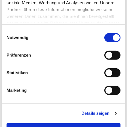
soziale Medien, Werbung und Analysen weiter. Unsere
Partner führen diese Informationen möglicherweise mit
weiteren Daten zusammen, die Sie ihnen bereitgestellt
haben oder die sie im Rahmen Ihrer Nutzung der Dienste
gesammelt haben.
Einwilligungsauswahl
Notwendig
Zuletzt angesehen
Präferenzen
Statistiken
Tatami-Sondermaß
Marketing
(hq:green Igusa) 45.0x90.0
Beri: 1_4
Details zeigen