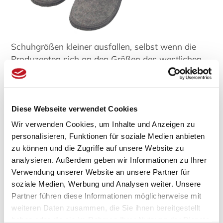
Schuhgrößen kleiner ausfallen, selbst wenn die
Produzenten sich an den Größen des westlichen
Schuhmarktes orientieren.
Bei den traditionellen Zehentrenner-Schuhen wie
Geta
und
Zori
ist das Problem nicht sonderlich
Diese Webseite verwendet Cookies
groß. Es sind offene Sandalen oder Schlappen,
Wir verwenden Cookies, um Inhalte und Anzeigen zu
sodass man sich hier nur an der Größe der
personalisieren, Funktionen für soziale Medien anbieten
Fußlänge orientieren muss. Selbst bei den
zu können und die Zugriffe auf unsere Website zu
modernen Zimtlatschen in japanischen Designs
analysieren. Außerdem geben wir Informationen zu Ihrer
gibt es kaum Schwierigkeiten.
Verwendung unserer Website an unsere Partner für
Komplizierter wird es bei geschlossenen Schuhen.
soziale Medien, Werbung und Analysen weiter. Unsere
Espadrilles
,
asiatische Samtschuhe
,
chinesische
Partner führen diese Informationen möglicherweise mit
Hausschuhe
,
Bacinas
,
Kung Fu Schuhe
und
weiteren Daten zusammen, die Sie ihnen bereitgestellt
japanische Tabi-
Sockenschuhe finden Sie als
haben oder die sie im Rahmen Ihrer Nutzung der Dienste