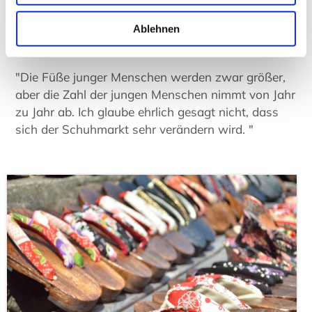
Japan mit Übergrößen geben? Sprecher von Tens
Ablehnen
Shinjuku-Laden hatte darauf eine eher kuriose
Antwort:
"Die Füße junger Menschen werden zwar größer,
aber die Zahl der jungen Menschen nimmt von Jahr
zu Jahr ab. Ich glaube ehrlich gesagt nicht, dass
sich der Schuhmarkt sehr verändern wird. "