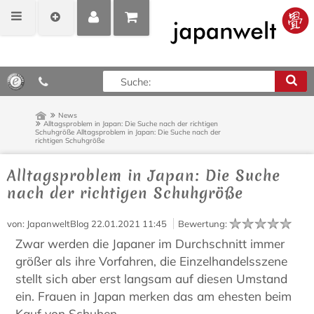
MEIN
POSITIONEN
0,00 €*
KONTO
ANZEIGEN
News
Alltagsproblem in Japan: Die Suche nach der richtigen
Schuhgröße
Alltagsproblem in Japan: Die Suche nach der
richtigen Schuhgröße
Alltagsproblem in Japan: Die Suche
nach der richtigen Schuhgröße
von
: JapanweltBlog
22.01.2021 11:45
Bewertung
:
Zwar werden die Japaner im Durchschnitt immer
größer als ihre Vorfahren, die Einzelhandelsszene
stellt sich aber erst langsam auf diesen Umstand
ein. Frauen in Japan merken das am ehesten beim
Kauf von Schuhen.