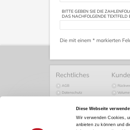
BITTE GEBEN SIE DIE ZAHLENFOL
DAS NACHFOLGENDE TEXTFELD 
Die mit einem * markierten Feld
Rechtliches
Kunde
AGB
Rückve
Datenschutz
Volume
Widerruf
Häufige
Impressum
Versan
Diese Webseite verwende
Versand
Wir verwenden Cookies, um
Zahlun
anbieten zu können und di