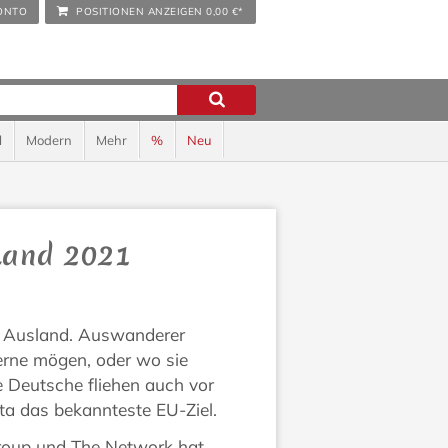
ONTO
POSITIONEN ANZEIGEN
0,00 €*
l
Modern
Mehr
%
Neu
 Land 2021
s Ausland. Auswanderer
gerne mögen, oder wo sie
e Deutsche fliehen auch vor
ta das bekannteste EU-Ziel.
roup und The Network hat