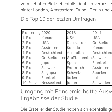
vom zehnten Platz ebenfalls deutlich verbesse
hinter London, Amsterdam, Dubai, Berlin und
Die Top 10 der letzten Umfragen
Platzierung
2020
2018
2014
1. Platz
Kanada
USA
USA
2. Platz
USA
Deutschland
Großbritann
3. Platz
Australien
Kanada
Kanada
4. Platz
Deutschland
Australien
Deutschlan
5. Platz
Großbritannien
Großbritannien
Schweiz
6. Platz
Japan
Spanien
Frankreich
7. Platz
Schweiz
Frankreich
Australien
8. Platz
Singapur
Schweiz
Spanien
9. Platz
Frankreich
Italien
Italien
10. Platz
Neuseeland
Japan
Schweden
Umgang mit Pandemie hatte Ausw
Ergebnisse der Studie
Die Ersteller der Studie haben sich ebenfalls 