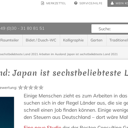
MERKZETTEL
SERVICE/HILFE
MEIN K
 49 (0)30 - 31 80 81 51
Raumteiler
Bidet / Dusch-WC
Kalligraphie
Garten
Traditionel
 sechstbeliebteste Land 2021
Arbeiten im Ausland: Japan ist sechstbeliebteste Land 2021
nd: Japan ist sechstbeliebteste
ewertung
:
Einige Menschen zieht es zum Arbeiten in da
suchen sich in der Regel Länder aus, die sie 
schnell einen Job finden können. Einige wenig
den Steuern aus Deutschland – dort wäre Mal
Eine neue Studie
der der Boston Consulting G