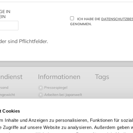
GE IN
EIN
ICH HABE DIE
DATENSCHUTZBE
GENOMMEN.
er sind Pflichtfelder.
ndienst
Informationen
Tags
rsand
Pressespiegel
ngewicht
Arbeiten bei Japanwelt
 Fragen
Newsletter
d
Japanwelt Blog
t Cookies
 in die Schweiz
Sitemap
 Inhalte und Anzeigen zu personalisieren, Funktionen für sozia
g
e Zugriffe auf unsere Website zu analysieren. Außerdem geben w