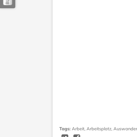
Tags
:
Arbeit
,
Arbeitsplatz
,
Auswander
Twitter
Facebook
Delicious
Diggit