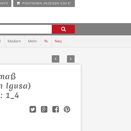
ONTO
POSITIONEN ANZEIGEN
0,00 €*
l
Modern
Mehr
%
Neu
Zurück
Vor
rmaß
n Igusa)
: 1_4