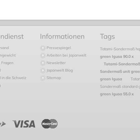
ndienst
Informationen
Tags
rsand
Pressespiegel
Tatami-Sondermaß hq
ngewicht
Arbeiten bei Japanwelt
green Igusa 90.0 x
 Fragen
Newsletter
Tatami-Sondermaß u
d
Japanwelt Blog
Sondermaß unit gre
 in die Schweiz
Sitemap
green Igusa
Tata
g
Sondermaß standard 
green Igusa 55.0 x