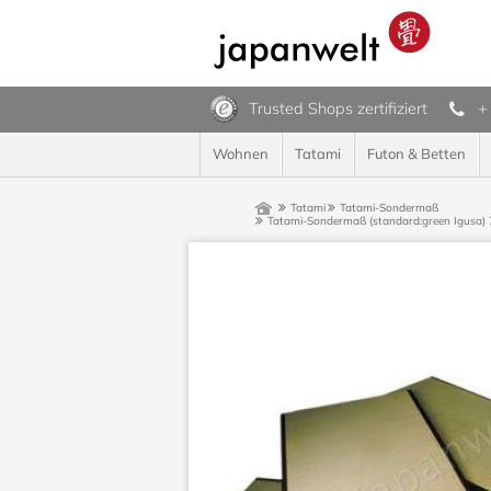
Trusted Shops zertifiziert
+
Wohnen
Tatami
Futon & Betten
Tatami
Tatami-Sondermaß
Tatami-Sondermaß (standard:green Igusa) 7