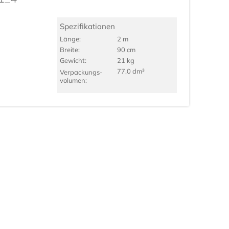
Spezifikationen
Länge:
2 m
Breite:
90 cm
Gewicht:
21 kg
77,0 dm³
Verpackungs­
volumen: