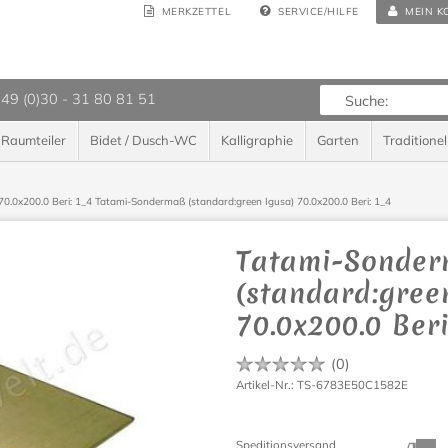
MERKZETTEL
SERVICE/HILFE
MEIN K
 49 (0)30 - 31 80 81 51
Raumteiler
Bidet / Dusch-WC
Kalligraphie
Garten
Traditionel
0.0x200.0 Beri: 1_4
Tatami-Sondermaß (standard:green Igusa) 70.0x200.0 Beri: 1_4
Tatami-Sonde
(standard:gree
70.0x200.0 Beri
(
0
)
Artikel-Nr.: TS-6783E50C1582E
Speditionsversand