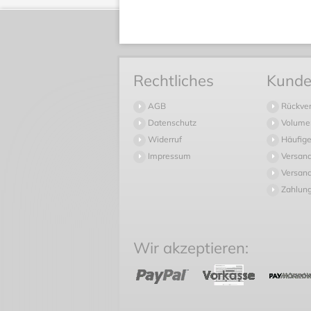
Rechtliches
Kunde
AGB
Rückve
Datenschutz
Volume
Widerruf
Häufige
Impressum
Versan
Versand
Zahlun
Wir akzeptieren: