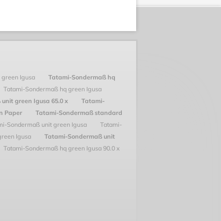
 green Igusa
Tatami-Sondermaß hq
Tatami-Sondermaß hq green Igusa
nit green Igusa 65.0 x
Tatami-
en Paper
Tatami-Sondermaß standard
mi-Sondermaß unit green Igusa
Tatami-
green Igusa
Tatami-Sondermaß unit
Tatami-Sondermaß hq green Igusa 90.0 x