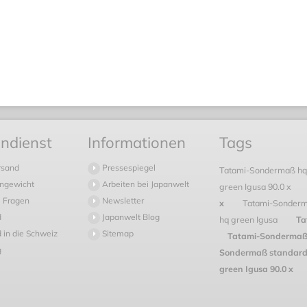
ndienst
Informationen
Tags
rsand
Pressespiegel
Tatami-Sondermaß hq
ngewicht
Arbeiten bei Japanwelt
green Igusa 90.0 x
 Fragen
Newsletter
x
Tatami-Sonderm
d
Japanwelt Blog
hq green Igusa
Ta
 in die Schweiz
Sitemap
Tatami-Sondermaß u
g
Sondermaß standard
green Igusa 90.0 x