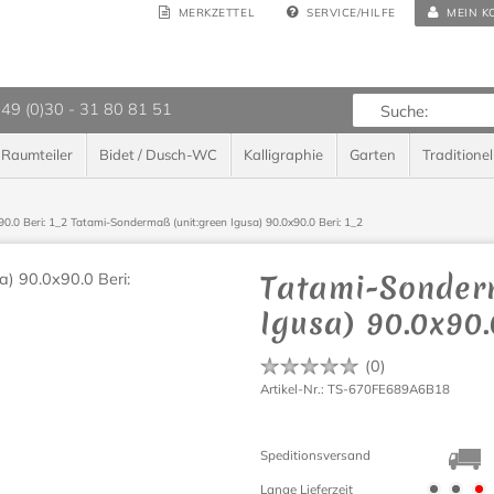
MERKZETTEL
SERVICE/HILFE
MEIN K
 49 (0)30 - 31 80 81 51
Raumteiler
Bidet / Dusch-WC
Kalligraphie
Garten
Traditionel
90.0 Beri: 1_2
Tatami-Sondermaß (unit:green Igusa) 90.0x90.0 Beri: 1_2
Tatami-Sonder
Igusa) 90.0x90.
(
0
)
Artikel-Nr.: TS-670FE689A6B18
Speditionsversand
Lange Lieferzeit