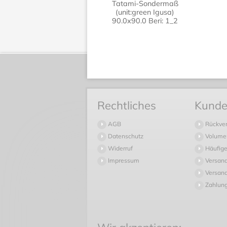
Tatami-Sondermaß
(unit:green Igusa)
90.0x90.0 Beri: 1_2
Rechtliches
Kunde
AGB
Rückve
Datenschutz
Volume
Widerruf
Häufige
Impressum
Versan
Versand
Zahlun