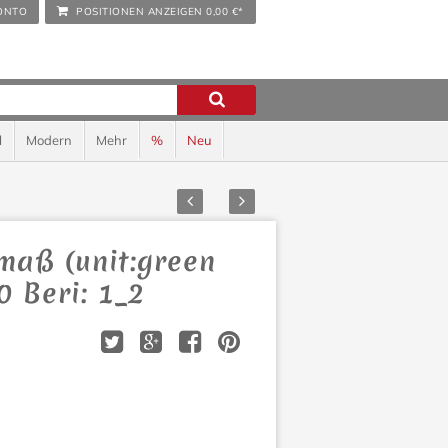
ONTO
POSITIONEN ANZEIGEN
0,00 €*
l
Modern
Mehr
%
Neu
Zurück
Vor
maß (unit:green
0 Beri: 1_2