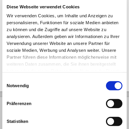
Zuletzt angesehen
Diese Webseite verwendet Cookies
Wir verwenden Cookies, um Inhalte und Anzeigen zu
personalisieren, Funktionen für soziale Medien anbieten
zu können und die Zugriffe auf unsere Website zu
analysieren. Außerdem geben wir Informationen zu Ihrer
Verwendung unserer Website an unsere Partner für
soziale Medien, Werbung und Analysen weiter. Unsere
Kunstdruck - Utamaro Bijin
Partner führen diese Informationen möglicherweise mit
weiteren Daten zusammen, die Sie ihnen bereitgestellt
haben oder die sie im Rahmen Ihrer Nutzung der Dienste
gesammelt haben.
Einwilligungsauswahl
Notwendig
Präferenzen
Rechtliches
Kundendienst
Informationen
AGB
Rückversand
Pressespiegel
Statistiken
Datenschutz
Volumengewicht
Arbeiten bei