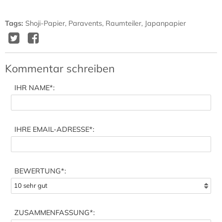
Tags
:
Shoji-Papier
,
Paravents
,
Raumteiler
,
Japanpapier
Twitter
Facebook
Delicious
Diggit
Kommentar schreiben
IHR NAME
*:
IHRE EMAIL-ADRESSE
*:
BEWERTUNG*:
ZUSAMMENFASSUNG
*: