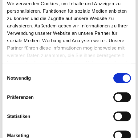
Wir verwenden Cookies, um Inhalte und Anzeigen zu
Eine Rolle reißfestes
Shoji
in Ihren Warenkorb bei
personalisieren, Funktionen für soziale Medien anbieten
Japanwelt zu legen, bietet sich übrigens nicht nur
zu können und die Zugriffe auf unsere Website zu
zur Neugestaltung Ihrer Raumteiler an.
Das Papier
analysieren. Außerdem geben wir Informationen zu Ihrer
wird traditionell auch zum Basteln oder dem
Verwendung unserer Website an unsere Partner für
kunstvollen Auftragen von japanischen
soziale Medien, Werbung und Analysen weiter. Unsere
Schriftzeichen verwendet und genießt in Freizeit
Partner führen diese Informationen möglicherweise mit
und Hobby eine vielfältige Einsetzbarkeit.
Sollten
weiteren Daten zusammen, die Sie ihnen bereitgestellt
Sie von Ihrer Rolle nach dem Bespannen Ihrer
haben oder die sie im Rahmen Ihrer Nutzung der Dienste
Raumteiler also noch etwas übrighaben, setzen
gesammelt haben.
Einwilligungsauswahl
Sie dieses einfach zur Verwirklichung kunstvoller
Notwendig
Ideen mit einem japanischen Charme ein. Wir von
Japanwelt helfen Ihnen gerne hierbei, wobei Sie in
Präferenzen
unserem Sortiment natürlich auch vorgefertigte
Paravents mit Shojipapier oder Bambus preiswert
bestellen können!
Statistiken
Marketing