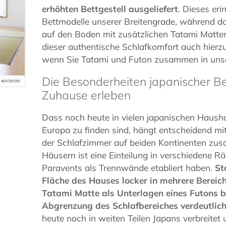
erhöhten Bettgestell ausgeliefert
. Dieses eri
Bettmodelle unserer Breitengrade, während 
auf den Boden mit zusätzlichen Tatami Matten
dieser authentische Schlafkomfort auch hier
wenn Sie Tatami und Futon zusammen in uns
Die Besonderheiten japanischer B
Zuhause erleben
Dass noch heute in vielen japanischen Hausha
Europa zu finden sind, hängt entscheidend mit
der Schlafzimmer auf beiden Kontinenten zus
Häusern ist eine Einteilung in verschiedene R
Paravents als Trennwände etabliert haben.
St
Fläche des Hauses locker in mehrere Bereiche
Tatami Matte als Unterlagen eines Futons b
Abgrenzung des Schlafbereiches verdeutlich
heute noch in weiten Teilen Japans verbreitet