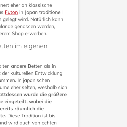
nnert eher an klassische
das
Futon
in Japan traditionell
 gelegt wird. Natürlich kann
zulande genossen werden,
erem Shop erwerben.
etten im eigenen
lten andere Betten als in
 der kulturellen Entwicklung
ammen. In japanischen
äume eher selten, weshalb sich
attdessen wurde die größere
 eingeteilt, wobei die
ereits räumlich die
te.
Diese Tradition ist bis
 und wird auch von echten