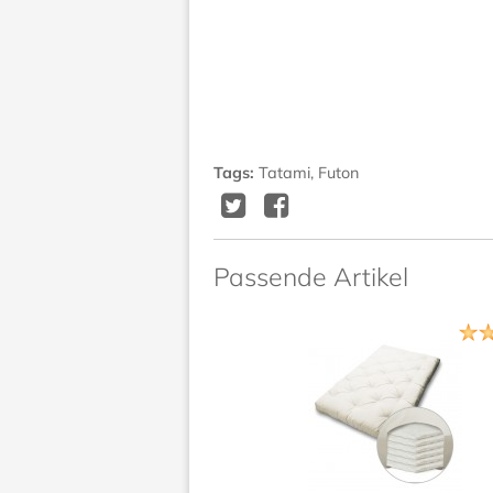
Tags
:
Tatami
,
Futon
Twitter
Facebook
Delicious
Diggit
Passende Artikel