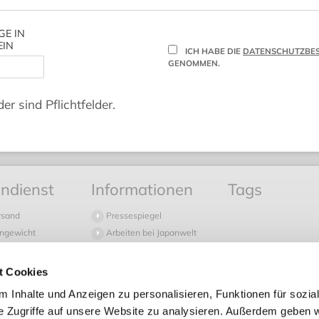
GE IN
EIN
ICH HABE DIE
DATENSCHUTZBE
GENOMMEN.
er sind Pflichtfelder.
ndienst
Informationen
Tags
rsand
Pressespiegel
ngewicht
Arbeiten bei Japanwelt
 Fragen
Newsletter
d
Japanwelt Blog
t Cookies
 in die Schweiz
Sitemap
 Inhalte und Anzeigen zu personalisieren, Funktionen für sozia
g
e Zugriffe auf unsere Website zu analysieren. Außerdem geben w