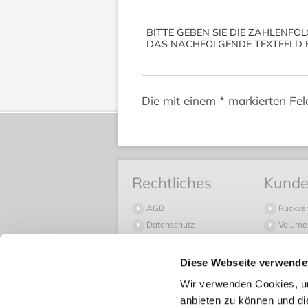
BITTE GEBEN SIE DIE ZAHLENFOL
DAS NACHFOLGENDE TEXTFELD 
Die mit einem * markierten Feld
Rechtliches
Kunde
AGB
Rückve
Datenschutz
Volume
Widerruf
Häufige
Impressum
Versan
Diese Webseite verwende
Versand
Wir verwenden Cookies, um
Zahlun
anbieten zu können und di