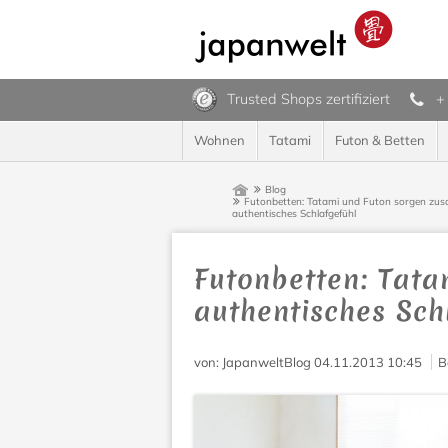
Trusted Shops zertifiziert
+
Wohnen
Tatami
Futon & Betten
Blog
Futonbetten: Tatami und Futon sorgen zusa
authentisches Schlafgefühl
Futonbetten: Tata
authentisches Sch
von
: JapanweltBlog
04.11.2013 10:45
B