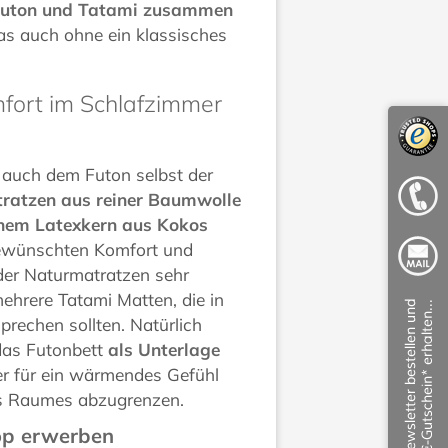
uton und Tatami zusammen
s auch ohne ein klassisches
fort im Schlafzimmer
s auch dem Futon selbst der
ratzen aus reiner Baumwolle
inem Latexkern aus Kokos
gewünschten Komfort und
 der Naturmatratzen sehr
mehrere Tatami Matten, die in
rechen sollten. Natürlich
das Futonbett
als Unterlage
er für ein wärmendes Gefühl
es Raumes abzugrenzen.
op erwerben