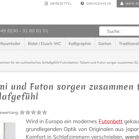
MERKZETTEL
SERVICE/HILFE
MEIN K
 49 (0)30 - 31 80 81 51
Raumteiler
Bidet / Dusch-WC
Kalligraphie
Garten
Traditionel
mmen für ein authentisches Schlafgefühl
Futonbetten: Tatami und Futon sorgen zusammen für 
mi und Futon sorgen zusammen f
lafgefühl
ewertung
:
Wird in Europa ein modernes
Futonbett
gekauf
grundlegenden Optik von Originalen aus Japa
Komfort in Schlafzimmern verschrieben,
werde