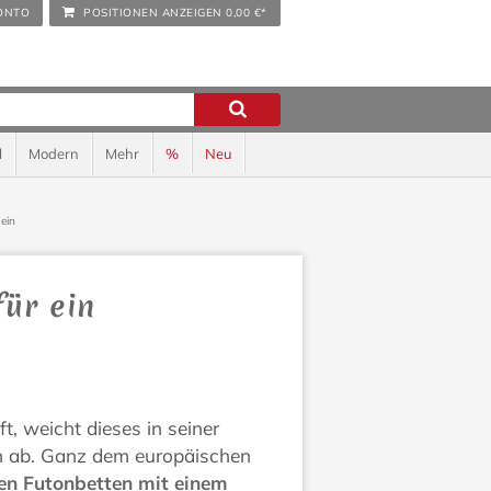
ONTO
POSITIONEN ANZEIGEN
0,00 €*
l
Modern
Mehr
%
Neu
ein
ür ein
t, weicht dieses in seiner
n ab. Ganz dem europäischen
n Futonbetten mit einem