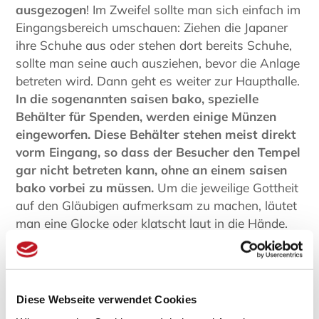
ausgezogen
! Im Zweifel sollte man sich einfach im
Eingangsbereich umschauen: Ziehen die Japaner
ihre Schuhe aus oder stehen dort bereits Schuhe,
sollte man seine auch ausziehen, bevor die Anlage
betreten wird. Dann geht es weiter zur Haupthalle.
In die sogenannten saisen bako, spezielle
Behälter für Spenden, werden einige Münzen
eingeworfen.
Diese Behälter stehen meist direkt
vorm Eingang
, so dass der Besucher den Tempel
gar nicht betreten kann, ohne an einem saisen
bako vorbei zu müssen.
Um die jeweilige Gottheit
auf den Gläubigen aufmerksam zu machen, läutet
man eine Glocke oder klatscht laut in die Hände.
Viele tun auch beides. In der japanischen Religion
ist es auch außerhalb von Tempeln eine alte Sitte,
die Götter durch diese Geräusche (vor allem das
laute Klatschen) auf die Anliegen der Menschen
Diese Webseite verwendet Cookies
aufmerksam zu machen. Anschließend verharrt