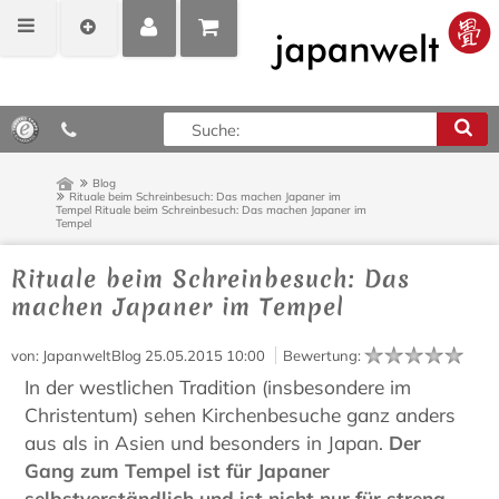
MEIN
POSITIONEN
0,00 €*
KONTO
ANZEIGEN
Blog
Rituale beim Schreinbesuch: Das machen Japaner im
Tempel
Rituale beim Schreinbesuch: Das machen Japaner im
Tempel
Rituale beim Schreinbesuch: Das
machen Japaner im Tempel
von
: JapanweltBlog
25.05.2015 10:00
Bewertung
:
In der westlichen Tradition (insbesondere im
Christentum) sehen Kirchenbesuche ganz anders
aus als in Asien und besonders in Japan.
Der
Gang zum Tempel ist für Japaner
selbstverständlich und ist nicht nur für streng