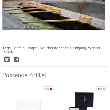
Tags
:
Schrein
,
Tempel
,
Räucherstäbchen
,
Reinigung
,
Wasser
,
Rituale
Twitter
Facebook
Delicious
Diggit
Passende Artikel