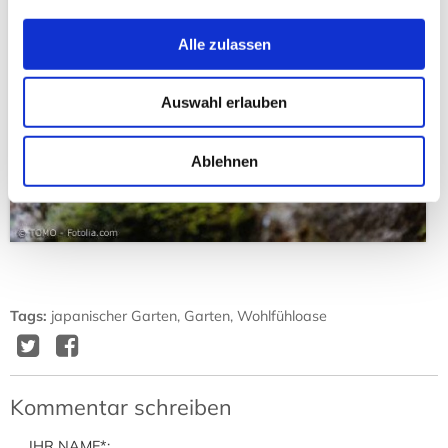
Alle zulassen
Auswahl erlauben
Ablehnen
Tags
:
japanischer Garten
,
Garten
,
Wohlfühloase
Twitter
Facebook
Delicious
Diggit
Kommentar schreiben
IHR NAME
*: