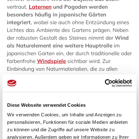
vertraut.
Laternen
und Pagoden werden
besonders häufig in japanische Gärten
integriert
, wobei sie auch ohne Entzündung eines
Lichtes das Ambiente des Gartens prägen. Neben
der robusten Gestalt des Steines nimmt der
Wind
als Naturelement eine weitere Hauptrolle
im
japanischen Garten ein, der durch traditionelle oder
farbenfrohe
Windspiele
sichtbar wird. Zur
Einbindung von Naturmaterialien, die zu allen
Jahreszeiten den japanischen Garten verschönern,
wird auf
Bambus
vertraut. Das robuste Rohr
entfaltet nicht nur eine dekorative Wirkung,
vielmehr fungiert es in Zaunform als Abgrenzung
Diese Webseite verwendet Cookies
der Gartenfläche.
Wir verwenden Cookies, um Inhalte und Anzeigen zu
Bei Japanwelt alles für den japanischen Garten
personalisieren, Funktionen für soziale Medien anbieten
erwerben
zu können und die Zugriffe auf unsere Website zu
analysieren. Außerdem geben wir Informationen zu Ihrer
Jeder Garten bietet Ihnen unabhängig von seiner