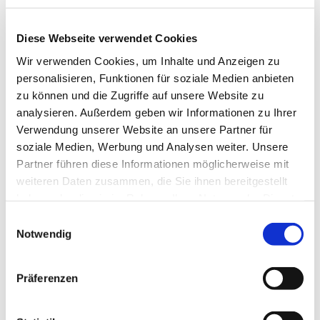
Diese Webseite verwendet Cookies
Wir verwenden Cookies, um Inhalte und Anzeigen zu
personalisieren, Funktionen für soziale Medien anbieten
zu können und die Zugriffe auf unsere Website zu
analysieren. Außerdem geben wir Informationen zu Ihrer
Verwendung unserer Website an unsere Partner für
soziale Medien, Werbung und Analysen weiter. Unsere
In der Goldenen Woche gibt es vier Feiertage, die durch das Wochenende
dazwischen zu einer langen Erholungsphase für die meisten Japaner
Partner führen diese Informationen möglicherweise mit
werden. - Bild: © hanabunta - fotolia.com
weiteren Daten zusammen, die Sie ihnen bereitgestellt
29. April: Showa-Tag (Showa no Hi):
Es
haben oder die sie im Rahmen Ihrer Nutzung der Dienste
handelt sich um den Geburtstag des Showa-
gesammelt haben.
Einwilligungsauswahl
Kaisers (hierzulande eher als Hitohito
Notwendig
bekannt). Nach seinem Tode im Jahr 1989
wurde der Tag kurzzeitig umbenannt in den
Präferenzen
Grünen Tag. Doch 2007 wurde er wieder in
Showa-Tag zurückbenannt. Der Grüne Tag