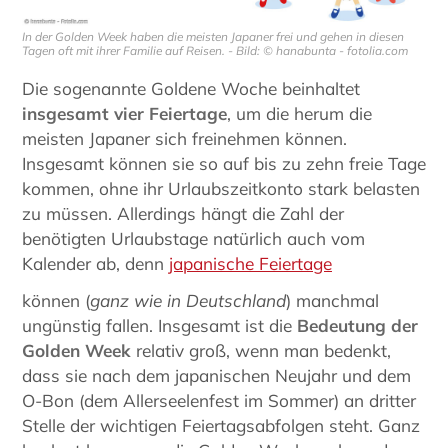
In der Golden Week haben die meisten Japaner frei und gehen in diesen
Tagen oft mit ihrer Familie auf Reisen. - Bild: © hanabunta - fotolia.com
Die sogenannte Goldene Woche beinhaltet
insgesamt vier Feiertage
, um die herum die
meisten Japaner sich freinehmen können.
Insgesamt können sie so auf bis zu zehn freie Tage
kommen, ohne ihr Urlaubszeitkonto stark belasten
zu müssen. Allerdings hängt die Zahl der
benötigten Urlaubstage natürlich auch vom
Kalender ab, denn
japanische Feiertage
können (
ganz wie in Deutschland
) manchmal
ungünstig fallen. Insgesamt ist die
Bedeutung der
Golden Week
relativ groß, wenn man bedenkt,
dass sie nach dem japanischen Neujahr und dem
O-Bon (dem Allerseelenfest im Sommer) an dritter
Stelle der wichtigen Feiertagsabfolgen steht. Ganz