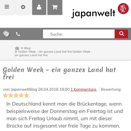
MEIN
POSITIONEN
0,00 €*
KONTO
ANZEIGEN
Blog
Golden Week – ein ganzes Land hat frei
Golden Week –
ein ganzes Land hat frei
Golden Week – ein ganzes Land hat
frei
von
: JapanweltBlog
28.04.2016 18:00
1
Kommentare
Bewertung
:
In Deutschland kennt man die Brückentage, wenn
beispielsweise der Donnerstag ein Feiertag ist und
man sich Freitag Urlaub nimmt, um mit dieser
Brücke auf insgesamt vier freie Tage zu kommen.