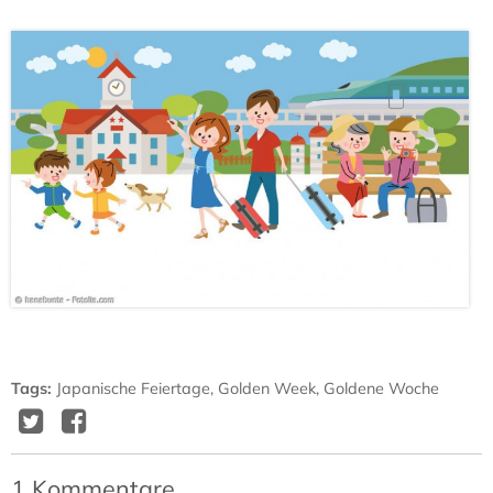
Tags
:
Japanische Feiertage
,
Golden Week
,
Goldene Woche
Twitter
Facebook
Delicious
Diggit
1
Kommentare