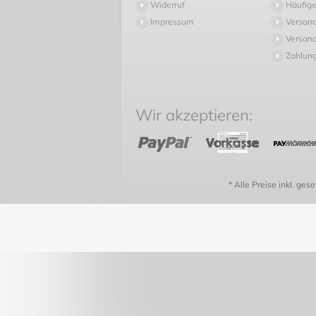
Widerruf
Häufige
Impressum
Versan
Versand
Zahlun
Wir akzeptieren:
* Alle Preise inkl. ges