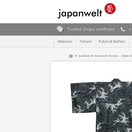
Trusted Shops zertifiziert
+
Wohnen
Tatami
Futon & Betten
Anziehen
Kimono
Kimono - Welle
K