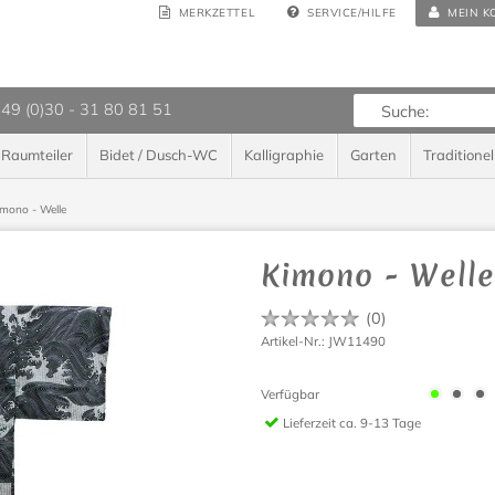
MERKZETTEL
SERVICE/HILFE
MEIN K
 49 (0)30 - 31 80 81 51
Raumteiler
Bidet / Dusch-WC
Kalligraphie
Garten
Traditionel
imono - Welle
Kimono - Welle
(
0
)
Artikel-Nr.: JW11490
Verfügbar
Lieferzeit
ca. 9-13 Tage