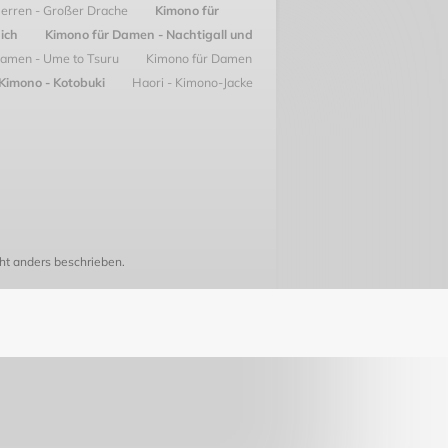
Herren - Großer Drache
Kimono für
nich
Kimono für Damen - Nachtigall und
Damen - Ume to Tsuru
Kimono für Damen
Kimono - Kotobuki
Haori - Kimono-Jacke
t anders beschrieben.