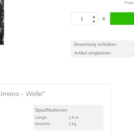
Preis
▲
x
▼
Bewertung schreiben
Artikel vergleichen
Kimono - Welle"
Spezifikationen
Länge:
1,5 m
Gewicht:
1 kg