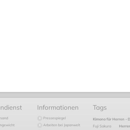
ndienst
Informationen
Tags
rsand
Pressespiegel
Kimono für Herren - 
ngewicht
Arbeiten bei Japanwelt
Fuji Sakura
Herre