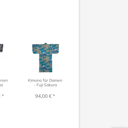
rren
Kimono für Damen
Kimono für Damen
oi
- Fuji Sakura
- Sakura Tsuru
 *
94,00 € *
94,00 € *