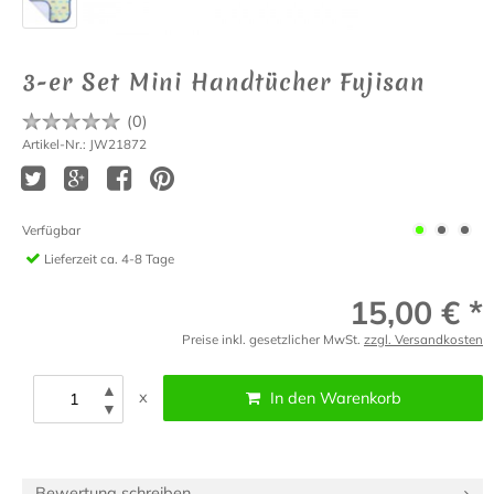
3-er Set Mini Handtücher Fujisan
(
0
)
Artikel-Nr.: JW21872
Verfügbar
Lieferzeit
ca. 4-8 Tage
15,00 € *
Preise inkl. gesetzlicher MwSt.
zzgl. Versandkosten
▲
x
In den Warenkorb
▼
Bewertung schreiben