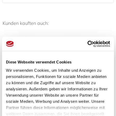
Kunden kauften auch:
Diese Webseite verwendet Cookies
3-er Set Mini
Seidenfächer
Ja
Wir verwenden Cookies, um Inhalte und Anzeigen zu
Handtücher Neko
Drachenrippen
Wund
personalisieren, Funktionen für soziale Medien anbieten
mit...
zu können und die Zugriffe auf unsere Website zu
15,00 € *
ab 2
8,00 € *
Statt:
analysieren. Außerdem geben wir Informationen zu Ihrer
Verwendung unserer Website an unsere Partner für
soziale Medien, Werbung und Analysen weiter. Unsere
Partner führen diese Informationen möglicherweise mit
weiteren Daten zusammen, die Sie ihnen bereitgestellt
Zuletzt angesehen