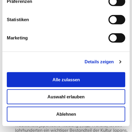
Präferenzen
haben in Vietnam eine lange
Tradition....
18,90 € *
Statistiken
Zum Produkt
Marketing
Sortierung:
Ansicht:
Details zeigen
Alle zulassen
Japanische Kleidung – von
Auswahl erlauben
traditionell bis modern - Kimono &
Co.
Ablehnen
Traditionelle japanische Kleidung (和服, Wafuku) ist seit
Jahrhunderten ein wichtiger Bestandteil der Kultur Japans.