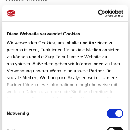
Stylische vegane Handtaschen aus zu
100% recycelbarem Material. Für die
Stadt, zum Einkaufen oder für den Strand.
Diese Webseite verwendet Cookies
Wir verwenden Cookies, um Inhalte und Anzeigen zu
Jetzt ansehen
personalisieren, Funktionen für soziale Medien anbieten
zu können und die Zugriffe auf unsere Website zu
analysieren. Außerdem geben wir Informationen zu Ihrer
Verwendung unserer Website an unsere Partner für
soziale Medien, Werbung und Analysen weiter. Unsere
Partner führen diese Informationen möglicherweise mit
Zimtlatschen JUNCUS-X
weiteren Daten zusammen, die Sie ihnen bereitgestellt
Pure Black
haben oder die sie im Rahmen Ihrer Nutzung der Dienste
Das bequeme Unisex-Model für den
gesammelt haben.
Einwilligungsauswahl
Sommer. Die interessante
Kombination aus natürlichem
Notwendig
Material und auffällig abgesetztem
Saum sitz einfach gut am Fuß. Die
Wirkung von Zimt Die Zimtlatschen