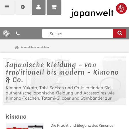
MEIN
POSITIONEN
0,00 €*
KONTO
ANZEIGEN
Anziehen
Anziehen
Japanische Kleidung – von
traditionell bis modern - Kimono
& Co.
Kimono, Yukata, Tabi-Socken und Co. Hier finden Sie
authentische japanische Kleidung und Accessoires wie
Kimono-Taschen, Tatami-Slipper und Stirnbänder zur
Vervollständigung Ihres japanischen Outfits.
Kimono
Die Pracht und Eleganz des Kimonos