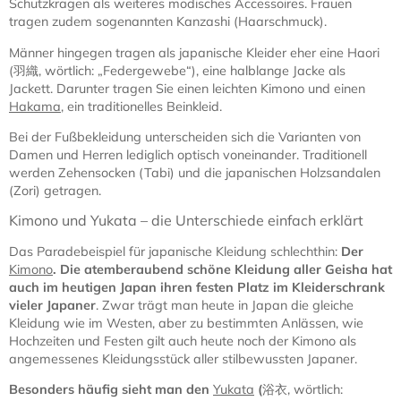
Schutzkragen als weiteres modisches Accessoires. Frauen
tragen zudem sogenannten Kanzashi (Haarschmuck).
Männer hingegen tragen als japanische Kleider eher eine Haori
(羽織, wörtlich: „Federgewebe“), eine halblange Jacke als
Jackett. Darunter tragen Sie einen leichten Kimono und einen
Hakama
, ein traditionelles Beinkleid.
Bei der Fußbekleidung unterscheiden sich die Varianten von
Damen und Herren lediglich optisch voneinander. Traditionell
werden Zehensocken (Tabi) und die japanischen Holzsandalen
(Zori) getragen.
Kimono und Yukata – die Unterschiede einfach erklärt
Das Paradebeispiel für japanische Kleidung schlechthin:
Der
Kimono
. Die atemberaubend schöne Kleidung aller Geisha hat
auch im heutigen Japan ihren festen Platz im Kleiderschrank
vieler Japaner
. Zwar trägt man heute in Japan die gleiche
Kleidung wie im Westen, aber zu bestimmten Anlässen, wie
Hochzeiten und Festen gilt auch heute noch der Kimono als
angemessenes Kleidungsstück aller stilbewussten Japaner.
Besonders häufig sieht man den
Yukata
(
浴衣, wörtlich: