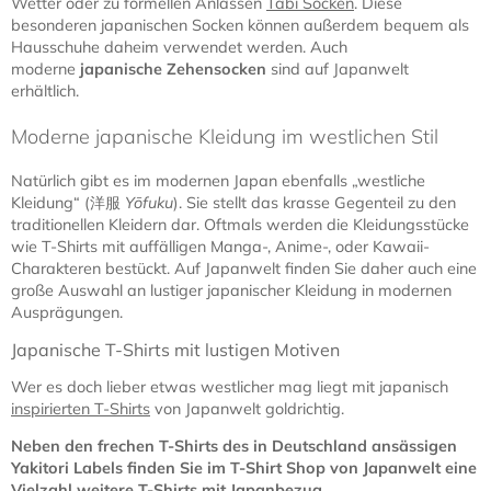
Wetter oder zu formellen Anlässen
Tabi Socken
. Diese
besonderen japanischen Socken können außerdem bequem als
Hausschuhe daheim verwendet werden. Auch
moderne
japanische Zehensocken
sind auf Japanwelt
erhältlich.
Moderne japanische Kleidung im westlichen Stil
Natürlich gibt es im modernen Japan ebenfalls „westliche
Kleidung“ (洋服
Yōfuku
). Sie stellt das krasse Gegenteil zu den
traditionellen Kleidern dar. Oftmals werden die Kleidungsstücke
wie T-Shirts mit auffälligen Manga-, Anime-, oder Kawaii-
Charakteren bestückt. Auf Japanwelt finden Sie daher auch eine
große Auswahl an lustiger japanischer Kleidung in modernen
Ausprägungen.
Japanische T-Shirts mit lustigen Motiven
Wer es doch lieber etwas westlicher mag liegt mit japanisch
inspirierten T-Shirts
von Japanwelt goldrichtig.
Neben den frechen T-Shirts des in Deutschland ansässigen
Yakitori Labels finden Sie im T-Shirt Shop von Japanwelt eine
Vielzahl weitere T-Shirts mit Japanbezug
.