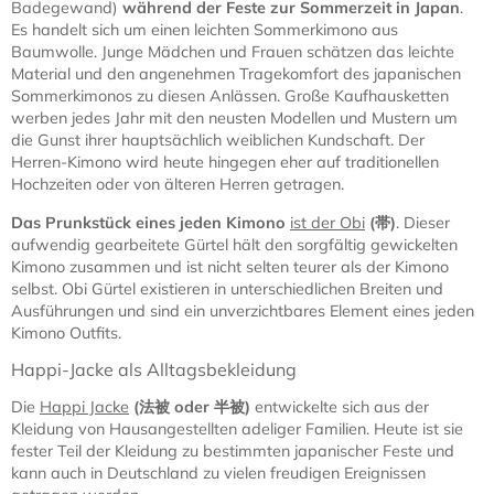
Badegewand)
während der Feste zur Sommerzeit in Japan
.
Es handelt sich um einen leichten Sommerkimono aus
Baumwolle. Junge Mädchen und Frauen schätzen das leichte
Material und den angenehmen Tragekomfort des japanischen
Sommerkimonos zu diesen Anlässen. Große Kaufhausketten
werben jedes Jahr mit den neusten Modellen und Mustern um
die Gunst ihrer hauptsächlich weiblichen Kundschaft. Der
Herren-Kimono wird heute hingegen eher auf traditionellen
Hochzeiten oder von älteren Herren getragen.
Das Prunkstück eines jeden Kimono
ist der Obi
(
帯)
. Dieser
aufwendig gearbeitete Gürtel hält den sorgfältig gewickelten
Kimono zusammen und ist nicht selten teurer als der Kimono
selbst. Obi Gürtel existieren in unterschiedlichen Breiten und
Ausführungen und sind ein unverzichtbares Element eines jeden
Kimono Outfits.
Happi-Jacke als Alltagsbekleidung
Die
Happi Jacke
(
法被
oder
半被
)
entwickelte sich aus der
Kleidung von Hausangestellten adeliger Familien. Heute ist sie
fester Teil der Kleidung zu bestimmten japanischer Feste und
kann auch in Deutschland zu vielen freudigen Ereignissen