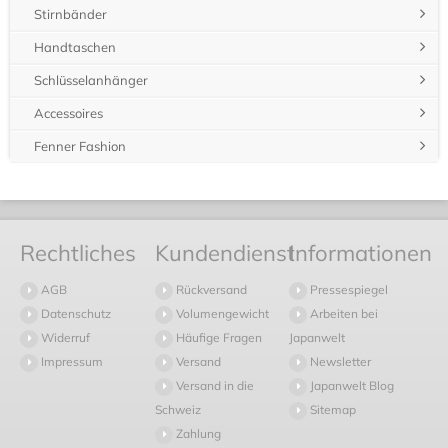
Stirnbänder
Handtaschen
Schlüsselanhänger
Accessoires
Fenner Fashion
Rechtliches
Kundendienst
Informationen
AGB
Rückversand
Pressespiegel
Datenschutz
Volumengewicht
Arbeiten bei
Widerruf
Häufige Fragen
Japanwelt
Impressum
Versand
Newsletter
Versand in die
Japanwelt Blog
Schweiz
Sitemap
Zahlung