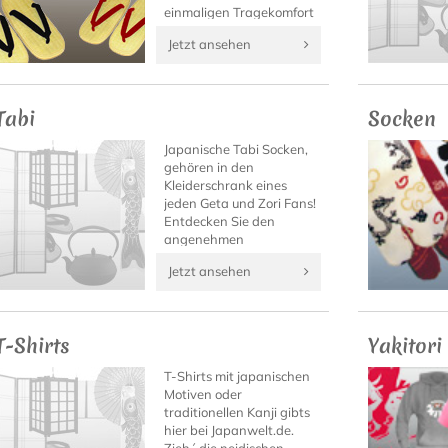
einmaligen Tragekomfort
dieser japanischen
Jetzt ansehen
Sandalen draußen im
Sommer, oder als
eleganter Hausschuh
daheim.
Tabi
Socken
Japanische Tabi Socken,
gehören in den
Kleiderschrank eines
jeden Geta und Zori Fans!
Entdecken Sie den
angenehmen
Tragekomfort von Tabi
Jetzt ansehen
Socken mit hochwertigen
Tabi Modellen von
Japanwelt.
T-Shirts
Yakitori
T-Shirts mit japanischen
Motiven oder
traditionellen Kanji gibts
hier bei Japanwelt.de.