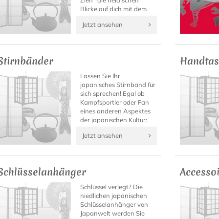
Zieh´ die neidischen
Blicke auf dich mit dem
authentischen Shirt.
Jetzt ansehen
Stirnbänder
Handtas
Lassen Sie Ihr
japanisches Stirnband für
sich sprechen! Egal ob
Kampfsportler oder Fan
eines anderen Aspektes
der japanischen Kultur:
Auf Japanwelt finden Sie
Jetzt ansehen
bestimmt das Kanji-
Stirnband mit Ihrem
Motto!
Schlüsselanhänger
Accesso
Schlüssel verlegt? Die
niedlichen japanischen
Schlüsselanhänger von
Japanwelt werden Sie