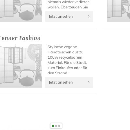
niemals wieder verlieren
wollen. Überzeugen Sie
sich selbst von diesen
Jetzt ansehen
einzigartigen
japanischen Fashion-
Accessoires!
Fenner Fashion
Stylische vegane
Handtaschen aus zu
100% recycelbarem
Material. Für die Stadt,
zum Einkaufen oder für
den Strand.
Jetzt ansehen