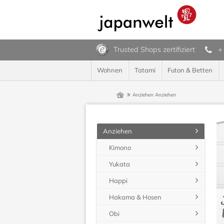
Trusted Shops zertifiziert
+
Wohnen
Tatami
Futon & Betten
Anziehen
Anziehen
Anziehen
Kimono
Yukata
Happi
Hakama & Hosen
Obi