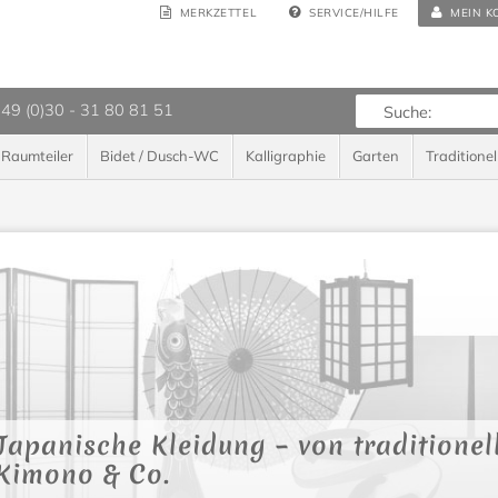
MERKZETTEL
SERVICE/HILFE
MEIN K
 49 (0)30 - 31 80 81 51
Raumteiler
Bidet / Dusch-WC
Kalligraphie
Garten
Traditionel
Japanische Kleidung – von traditionel
Kimono & Co.