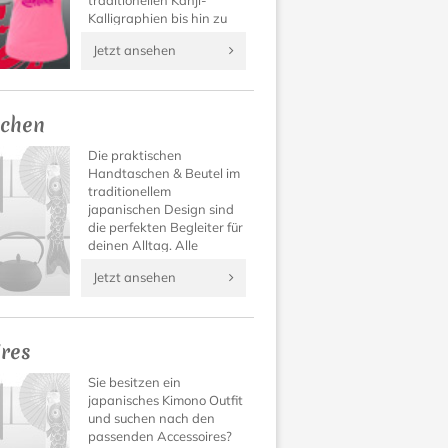
traditionellen Kanji-
Kalligraphien bis hin zu
Manga Designs findet
Jetzt ansehen
sich für jeden Geschmack
das passende Japan T-
Shirt.
chen
Die praktischen
Handtaschen & Beutel im
traditionellem
japanischen Design sind
die perfekten Begleiter für
deinen Alltag. Alle
Sachen hübsch und sicher
Jetzt ansehen
verstaut.
ires
Sie besitzen ein
japanisches Kimono Outfit
und suchen nach den
passenden Accessoires?