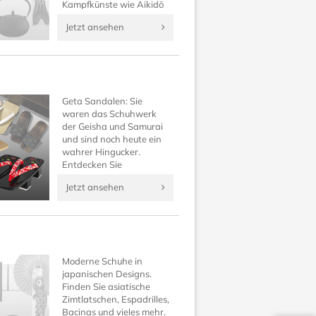
Kampfkünste wie Aikidō
und all jene, die ein gerne
Jetzt ansehen
selbst ein komplettes,
traditionelles japanisches
Outfit besitzen möchten.
Geta Sandalen: Sie
waren das Schuhwerk
der Geisha und Samurai
und sind noch heute ein
wahrer Hingucker.
Entdecken Sie
traditionelle japanische
Jetzt ansehen
Schuhe neu und
vervollständigen Sie Ihr
Kimono Outfit auf
Japanwelt!
Moderne Schuhe in
japanischen Designs.
Finden Sie asiatische
Zimtlatschen, Espadrilles,
Bacinas und vieles mehr.