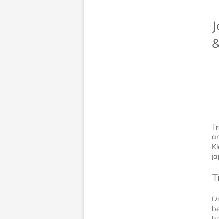
J
&
Tr
an
Kl
ja
T
Di
be
be