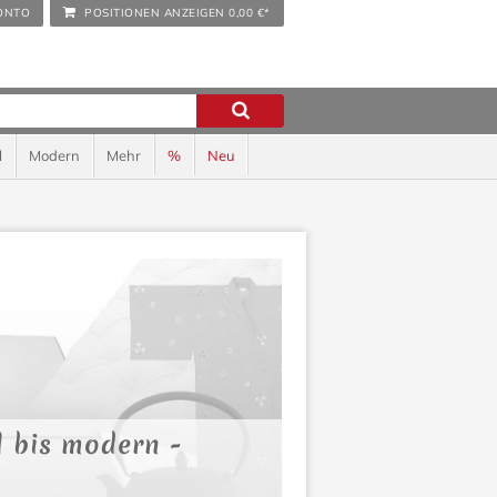
ONTO
POSITIONEN ANZEIGEN
0,00 €*
l
Modern
Mehr
%
Neu
l bis modern -