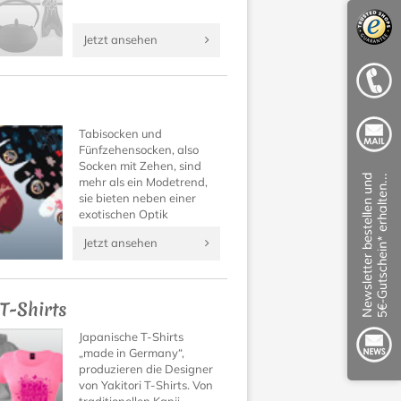
Jetzt ansehen
Tabisocken und
Fünfzehensocken, also
Socken mit Zehen, sind
mehr als ein Modetrend,
sie bieten neben einer
exotischen Optik
unbekannt guten
Jetzt ansehen
Tragekomfort!
Überzeugen Sie sich
selbst!
 T-Shirts
Japanische T-Shirts
„made in Germany“,
produzieren die Designer
von Yakitori T-Shirts. Von