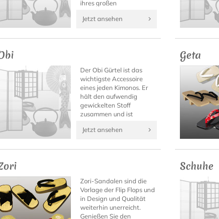
ihres großen
Tragekomforts ist die sie
Jetzt ansehen
auch zu anderen
Gelegenheiten ein wahrer
Blickfang.
Obi
Geta
Der Obi Gürtel ist das
wichtigste Accessoire
eines jeden Kimonos. Er
hält den aufwendig
gewickelten Stoff
zusammen und ist
gleichzeitig ein
Jetzt ansehen
besonderer Blickfang
sowie oft der wertvollste
Teil eines Kimono Outfits.
Zori
Schuhe
Zori-Sandalen sind die
Vorlage der Flip Flops und
in Design und Qualität
weiterhin unerreicht.
Genießen Sie den