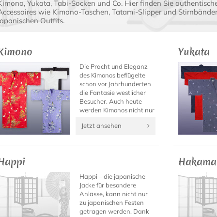
Kimono, Yukata, Tabi-Socken und Co. Hier finden Sie authentisch
Accessoires wie Kimono-Taschen, Tatami-Slipper und Stirnbänder 
japanischen Outfits.
Kimono
Yukata
Die Pracht und Eleganz
des Kimonos beflügelte
schon vor Jahrhunderten
die Fantasie westlicher
Besucher. Auch heute
werden Kimonos nicht nur
ausschließlich von den
Jetzt ansehen
berühmten Geishas
getragen...
Happi
Hakama
Happi – die japanische
Jacke für besondere
Anlässe, kann nicht nur
zu japanischen Festen
getragen werden. Dank