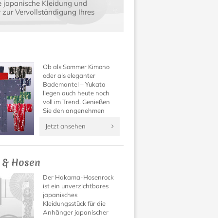
e japanische Kleidung und
zur Vervollständigung Ihres
Ob als Sommer Kimono
oder als eleganter
Bademantel – Yukata
liegen auch heute noch
voll im Trend. Genießen
Sie den angenehmen
Tragekomfort und die
Jetzt ansehen
wundervoll verspielten
Muster dieses besonderen
Kleidungsstücks aus
Japan!
 & Hosen
Der Hakama-Hosenrock
ist ein unverzichtbares
japanisches
Kleidungsstück für die
Anhänger japanischer