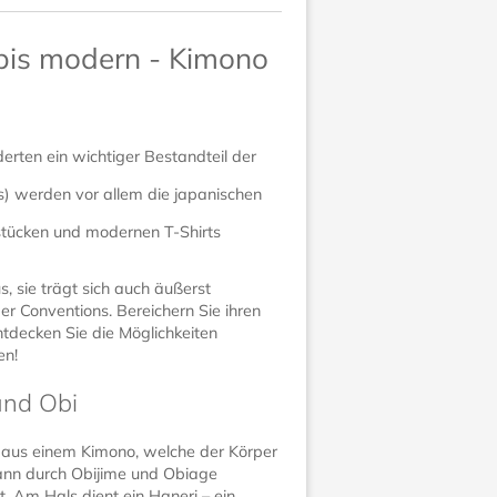
 bis modern - Kimono
erten ein wichtiger Bestandteil der
) werden vor allem die japanischen
sstücken und modernen T-Shirts
s, sie trägt sich auch äußerst
r Conventions. Bereichern Sie ihren
ntdecken Sie die Möglichkeiten
en!
und Obi
n aus einem Kimono, welche der Körper
kann durch Obijime und Obiage
. Am Hals dient ein Haneri – ein