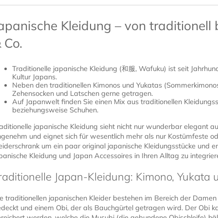
apanische Kleidung – von traditionell
 Co.
Traditionelle japanische Kleidung (和服, Wafuku) ist seit Jahrhund
Kultur Japans.
Neben den traditionellen Kimonos und Yukatas (Sommerkimonos
Zehensocken und Latschen gerne getragen.
Auf Japanwelt finden Sie einen Mix aus traditionellen Kleidung
beziehungsweise Schuhen.
aditionelle japanische Kleidung sieht nicht nur wunderbar elegant au
genehm und eignet sich für wesentlich mehr als nur Kostümfeste ode
eiderschrank um ein paar original japanische Kleidungsstücke und e
panische Kleidung und Japan Accessoires in Ihren Alltag zu integrier
raditionelle Japan-Kleidung: Kimono, Yukata 
e traditionellen japanischen Kleider bestehen im Bereich der Dame
deckt und einem Obi, der als Bauchgürtel getragen wird. Der Obi 
reichert werden, welche die Musubi (die gebundene Obischleife) hält