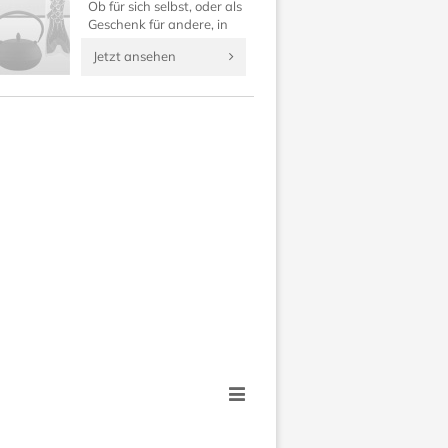
Ob für sich selbst, oder als
Geschenk für andere, in
dieser Rubrik finden Sie
Jetzt ansehen
japanische Geldbörsen,
Kosmetiktaschen, Uhren
und Anhänger.