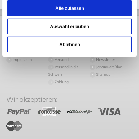
Alle zulassen
Rechtliches
Kundendienst
Informationen
Auswahl erlauben
AGB
Rückversand
Pressespiegel
Ablehnen
Datenschutz
Volumengewicht
Arbeiten bei
Widerruf
Häufige Fragen
Japanwelt
Impressum
Versand
Newsletter
Versand in die
Japanwelt Blog
Schweiz
Sitemap
Zahlung
Wir akzeptieren: