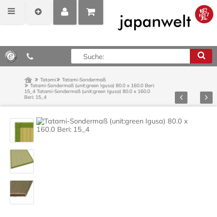
MEIN
POSITIONEN
0,00 €*
KONTO
ANZEIGEN
Tatami
Tatami-Sondermaß
Tatami-Sondermaß (unit:green Igusa) 80.0 x 160.0 Beri:
15_4
Tatami-Sondermaß (unit:green Igusa) 80.0 x 160.0
Zurück
Vor
Beri: 15_4