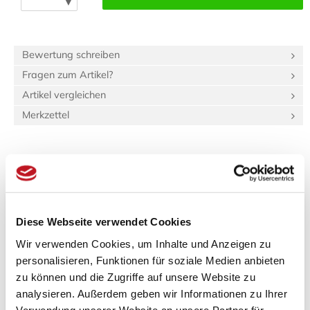
▼
Bewertung schreiben
Fragen zum Artikel?
Artikel vergleichen
Merkzettel
Beschreibung
Bewertungen (0)
Produktinformationen "Tatami-Sondermaß
Diese Webseite verwendet Cookies
(unit:green Igusa) 80.0 x 160.0 Beri: 15_4"
Wir verwenden Cookies, um Inhalte und Anzeigen zu
Spezifikationen
personalisieren, Funktionen für soziale Medien anbieten
zu können und die Zugriffe auf unsere Website zu
Länge:
2 m
Breite:
90 cm
analysieren. Außerdem geben wir Informationen zu Ihrer
Gewicht:
10,24 kg
Verwendung unserer Website an unsere Partner für