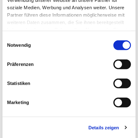
70,4 dm³
Verpackungs­volumen:
soziale Medien, Werbung und Analysen weiter. Unsere
Partner führen diese Informationen möglicherweise mit
weiteren Daten zusammen, die Sie ihnen bereitgestellt
haben oder die sie im Rahmen Ihrer Nutzung der Dienste
gesammelt haben.
Einwilligungsauswahl
Notwendig
Zuletzt angesehen
Präferenzen
Statistiken
Marketing
Tatami-Sondermaß
(unit:green Igusa) 80.0 x
160.0 Beri: 15_4
Details zeigen