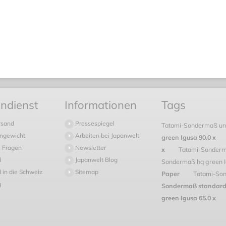
ndienst
Informationen
Tags
rsand
Pressespiegel
Tatami-Sondermaß uni
ngewicht
Arbeiten bei Japanwelt
green Igusa 90.0 x
 Fragen
Newsletter
x
Tatami-Sonderm
d
Japanwelt Blog
Sondermaß hq green 
 in die Schweiz
Sitemap
Paper
Tatami-Son
g
Sondermaß standard
green Igusa 65.0 x