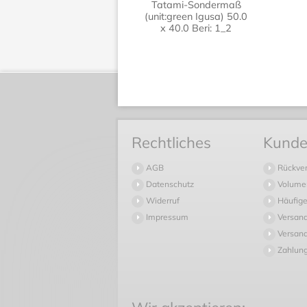
Tatami-Sondermaß
(unit:green Igusa) 50.0
x 40.0 Beri: 1_2
Rechtliches
Kunde
AGB
Rückve
Datenschutz
Volume
Widerruf
Häufige
Impressum
Versan
Versand
Zahlun