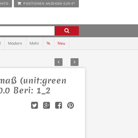
ONTO
POSITIONEN ANZEIGEN
0,00 €*
l
Modern
Mehr
%
Neu
Zurück
Vor
maß (unit:green
0.0 Beri: 1_2