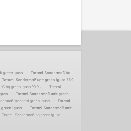
t green Igusa
Tatami-Sondermaß hq
Tatami-Sondermaß unit green Igusa 55.0
aß hq green Igusa 90.0 x
Tatami-
Igusa
Tatami-Sondermaß unit green
dermaß standard green Igusa
Tatami-
 green Igusa
Tatami-Sondermaß unit
Tatami-Sondermaß hq green Igusa