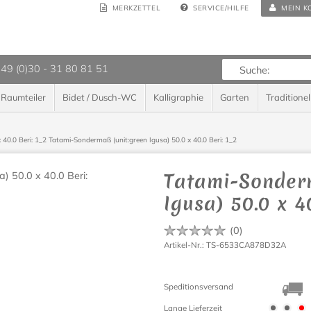
MERKZETTEL
SERVICE/HILFE
MEIN K
 49 (0)30 - 31 80 81 51
Raumteiler
Bidet / Dusch-WC
Kalligraphie
Garten
Traditionel
 40.0 Beri: 1_2
Tatami-Sondermaß (unit:green Igusa) 50.0 x 40.0 Beri: 1_2
Tatami-Sonder
Igusa) 50.0 x 4
(
0
)
Artikel-Nr.: TS-6533CA878D32A
Speditionsversand
Lange Lieferzeit