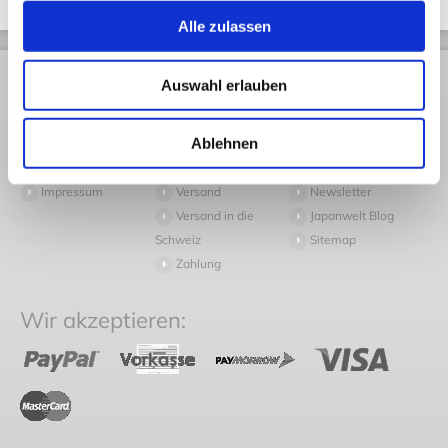
Alle zulassen
Rechtliches
Kundendienst
Informationen
Auswahl erlauben
AGB
Rückversand
Pressespiegel
Ablehnen
Datenschutz
Volumengewicht
Arbeiten bei
Widerruf
Häufige Fragen
Japanwelt
Impressum
Versand
Newsletter
Versand in die
Japanwelt Blog
Schweiz
Sitemap
Zahlung
Wir akzeptieren: