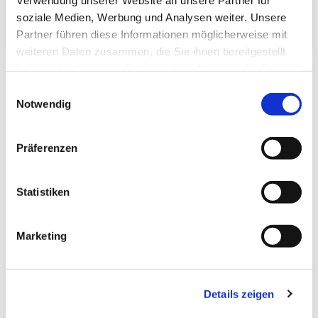
16,5 dm³
Verpackungs­volumen:
soziale Medien, Werbung und Analysen weiter. Unsere
Partner führen diese Informationen möglicherweise mit
weiteren Daten zusammen, die Sie ihnen bereitgestellt
haben oder die sie im Rahmen Ihrer Nutzung der Dienste
gesammelt haben.
Einwilligungsauswahl
Notwendig
Zuletzt angesehen
Präferenzen
Statistiken
Marketing
Tatami-Sondermaß
(unit:green Igusa)
30.0x100.0 Beri: 5_2
Details zeigen