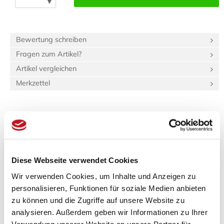
▼
Bewertung schreiben
Fragen zum Artikel?
Artikel vergleichen
Merkzettel
Beschreibung
Bewertungen (0)
Produktinformationen "Tatami-Sondermaß
Diese Webseite verwendet Cookies
(unit:green Igusa) 30.0x100.0 Beri: 5_2"
Wir verwenden Cookies, um Inhalte und Anzeigen zu
Spezifikationen
personalisieren, Funktionen für soziale Medien anbieten
zu können und die Zugriffe auf unsere Website zu
Länge:
2 m
Breite:
90 cm
analysieren. Außerdem geben wir Informationen zu Ihrer
Gewicht:
2,4 kg
Verwendung unserer Website an unsere Partner für