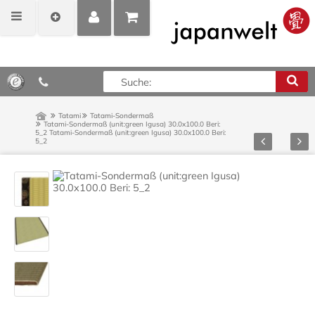
MEIN
POSITIONEN
0,00 €*
KONTO
ANZEIGEN
Tatami
Tatami-Sondermaß
Tatami-Sondermaß (unit:green Igusa) 30.0x100.0 Beri:
5_2
Tatami-Sondermaß (unit:green Igusa) 30.0x100.0 Beri:
Zurück
Vor
5_2