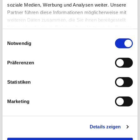
Verpackungs­volumen:
soziale Medien, Werbung und Analysen weiter. Unsere
Partner führen diese Informationen möglicherweise mit
weiteren Daten zusammen, die Sie ihnen bereitgestellt
haben oder die sie im Rahmen Ihrer Nutzung der Dienste
gesammelt haben.
Einwilligungsauswahl
Notwendig
Zuletzt angesehen
Präferenzen
Statistiken
Marketing
Tatami-Sondermaß
(standard:green Igusa)
90.0x90.0 Beri: 12_2
Details zeigen