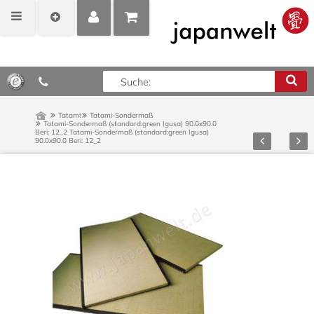
MEIN
POSITIONEN
0,00 €*
KONTO
ANZEIGEN
Tatami
Tatami-Sondermaß
Tatami-Sondermaß (standard:green Igusa) 90.0x90.0
Beri: 12_2
Tatami-Sondermaß (standard:green Igusa)
Zurück
Vor
90.0x90.0 Beri: 12_2