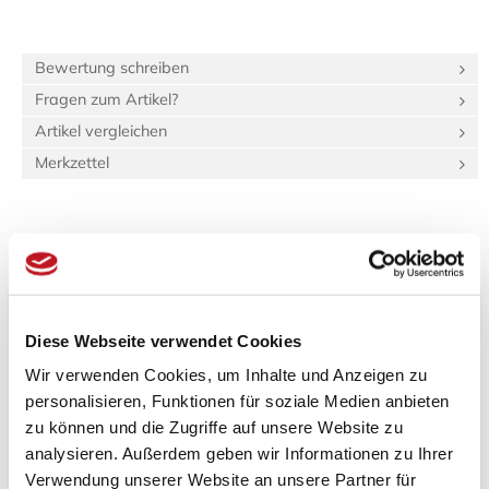
Bewertung schreiben
Fragen zum Artikel?
Artikel vergleichen
Merkzettel
Beschreibung
Bewertungen (0)
Produktinformationen "Tatami-Sondermaß
(standard:green Igusa) 90.0x90.0 Beri: 12_2"
Diese Webseite verwendet Cookies
Wir verwenden Cookies, um Inhalte und Anzeigen zu
Spezifikationen
personalisieren, Funktionen für soziale Medien anbieten
Länge:
90 cm
zu können und die Zugriffe auf unsere Website zu
Breite:
90 cm
analysieren. Außerdem geben wir Informationen zu Ihrer
Gewicht:
12,15 kg
Verwendung unserer Website an unsere Partner für
44,6 dm³