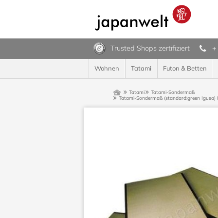
Trusted Shops zertifiziert
+
Wohnen
Tatami
Futon & Betten
Tatami
Tatami-Sondermaß
Tatami-Sondermaß (standard:green Igusa) 8