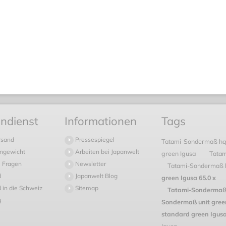
ndienst
Informationen
Tags
rsand
Pressespiegel
Tatami-Sondermaß hq
ngewicht
Arbeiten bei Japanwelt
green Igusa
Tatam
 Fragen
Newsletter
Tatami-Sondermaß 
d
Japanwelt Blog
green Igusa 65.0 x
 in die Schweiz
Sitemap
Tatami-Sondermaß 
g
Sondermaß unit green
standard green Igus
Igusa