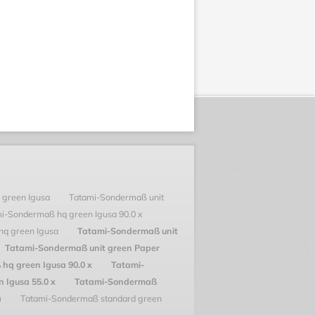
 green Igusa
Tatami-Sondermaß unit
i-Sondermaß hq green Igusa 90.0 x
hq green Igusa
Tatami-Sondermaß unit
Tatami-Sondermaß unit green Paper
hq green Igusa 90.0 x
Tatami-
 Igusa 55.0 x
Tatami-Sondermaß
a
Tatami-Sondermaß standard green