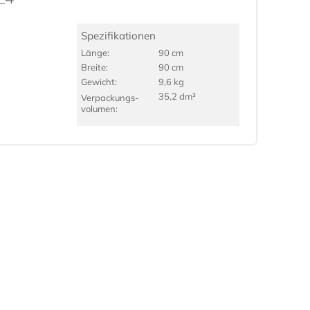
Spezifikationen
Länge:
90 cm
Breite:
90 cm
Gewicht:
9,6 kg
35,2 dm³
Verpackungs­
volumen: