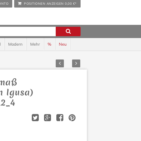
ONTO
POSITIONEN ANZEIGEN
0,00 €*
l
Modern
Mehr
%
Neu
Zurück
Vor
rmaß
n Igusa)
 2_4