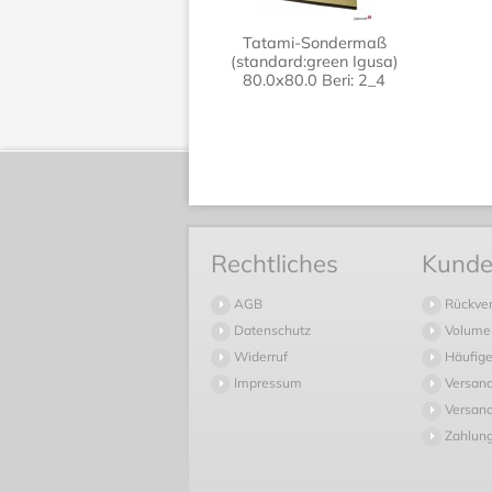
Tatami-Sondermaß
(standard:green Igusa)
80.0x80.0 Beri: 2_4
Rechtliches
Kunde
AGB
Rückve
Datenschutz
Volume
Widerruf
Häufige
Impressum
Versan
Versand
Zahlun