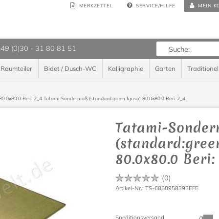
MERKZETTEL
SERVICE/HILFE
MEIN K
 49 (0)30 - 31 80 81 51
Raumteiler
Bidet / Dusch-WC
Kalligraphie
Garten
Traditionel
0.0x80.0 Beri: 2_4
Tatami-Sondermaß (standard:green Igusa) 80.0x80.0 Beri: 2_4
Tatami-Sonde
(standard:gree
80.0x80.0 Beri:
(
0
)
Artikel-Nr.: TS-6850958393EFE
Speditionsversand