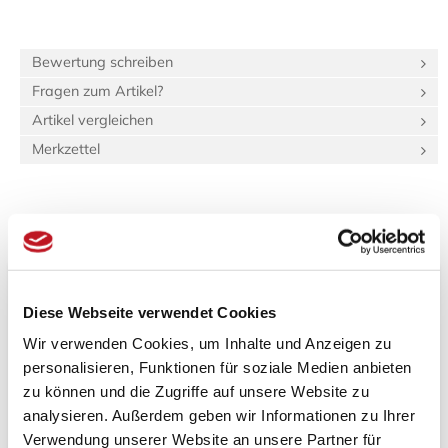
Bewertung schreiben
Fragen zum Artikel?
Artikel vergleichen
Merkzettel
Beschreibung
Bewertungen (0)
Produktinformationen "Tatami-Sondermaß
(hq:green Igusa) 70.0 x 160.0 Beri: 1_4"
Diese Webseite verwendet Cookies
Wir verwenden Cookies, um Inhalte und Anzeigen zu
Spezifikationen
personalisieren, Funktionen für soziale Medien anbieten
Länge:
2 m
zu können und die Zugriffe auf unsere Website zu
Breite:
90 cm
analysieren. Außerdem geben wir Informationen zu Ihrer
Gewicht:
20,16 kg
Verwendung unserer Website an unsere Partner für
61,6 dm³