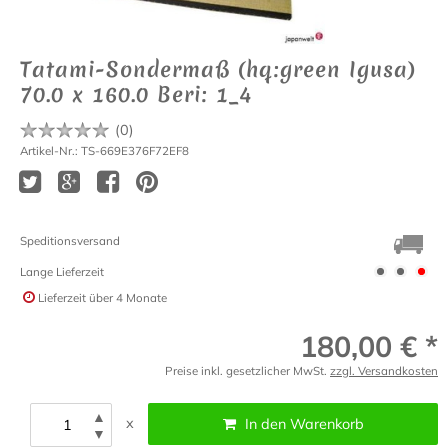
Tatami-Sondermaß (hq:green Igusa)
70.0 x 160.0 Beri: 1_4
(
0
)
Artikel-Nr.: TS-669E376F72EF8
Speditionsversand
Lange Lieferzeit
Lieferzeit
über 4 Monate
180,00 € *
Preise inkl. gesetzlicher MwSt.
zzgl. Versandkosten
▲
x
In den Warenkorb
▼