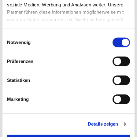
Verpackungs­volumen:
soziale Medien, Werbung und Analysen weiter. Unsere
Partner führen diese Informationen möglicherweise mit
weiteren Daten zusammen, die Sie ihnen bereitgestellt
haben oder die sie im Rahmen Ihrer Nutzung der Dienste
gesammelt haben.
Einwilligungsauswahl
Notwendig
Zuletzt angesehen
Präferenzen
Statistiken
Marketing
Tatami-Sondermaß
(hq:green Igusa) 70.0 x
160.0 Beri: 1_4
Details zeigen