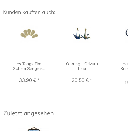
Kunden kauften auch:
Les Tongs Zimt-
Ohrring - Orizuru
Haa
Sohlen Seegras...
blau
Kasa
33,90 € *
20,50 € *
15
Zuletzt angesehen