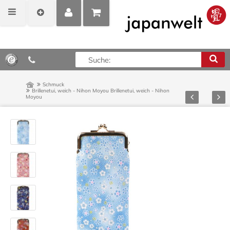
MEIN
POSITIONEN
0,00 €*
KONTO
ANZEIGEN
Schmuck
Brillenetui, weich - Nihon Moyou
Brillenetui, weich - Nihon
Zurück
Vor
Moyou