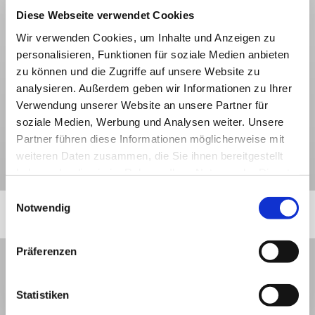
Schweiz
Sitemap
Diese Webseite verwendet Cookies
Zahlung
Wir verwenden Cookies, um Inhalte und Anzeigen zu
personalisieren, Funktionen für soziale Medien anbieten
Wir akzeptieren:
zu können und die Zugriffe auf unsere Website zu
analysieren. Außerdem geben wir Informationen zu Ihrer
Verwendung unserer Website an unsere Partner für
soziale Medien, Werbung und Analysen weiter. Unsere
Partner führen diese Informationen möglicherweise mit
weiteren Daten zusammen, die Sie ihnen bereitgestellt
* Alle Preise inkl. gesetzl. Mehrwertsteuer zzgl.
Versandkosten
und ggf.
Nachnahmegebühren, wenn nicht anders beschrieben.
haben oder die sie im Rahmen Ihrer Nutzung der Dienste
gesammelt haben.
Einwilligungsauswahl
Notwendig
Vertrag widerrufen
Präferenzen
Statistiken