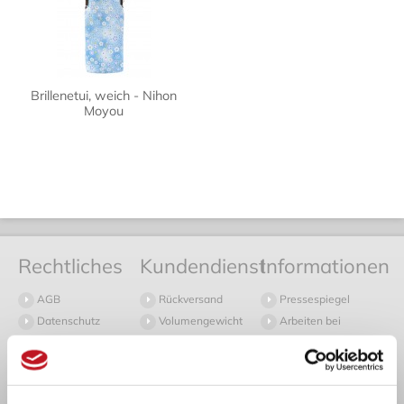
Brillenetui, weich - Nihon
Moyou
Rechtliches
Kundendienst
Informationen
AGB
Rückversand
Pressespiegel
Datenschutz
Volumengewicht
Arbeiten bei
Widerruf
Häufige Fragen
Japanwelt
Impressum
Versand
Newsletter
Versand in die
Japanwelt Blog