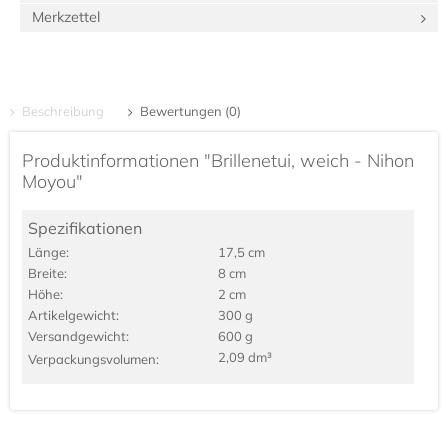
Merkzettel
Beschreibung
Bewertungen (0)
Produktinformationen "Brillenetui, weich - Nihon
Moyou"
Spezifikationen
Länge:
17,5 cm
Breite:
8 cm
Höhe:
2 cm
Artikel­gewicht:
300 g
Versand­gewicht:
600 g
2,09 dm³
Verpackungs­volumen: