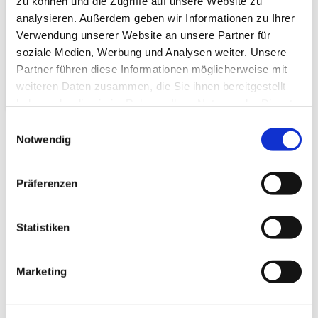
zu können und die Zugriffe auf unsere Website zu
analysieren. Außerdem geben wir Informationen zu Ihrer
Verwendung unserer Website an unsere Partner für
soziale Medien, Werbung und Analysen weiter. Unsere
Partner führen diese Informationen möglicherweise mit
weiteren Daten zusammen, die Sie ihnen bereitgestellt
haben oder die sie im Rahmen Ihrer Nutzung der Dienste
gesammelt haben.
Einwilligungsauswahl
Notwendig
Tags
:
Olympia
,
Postkarten
,
Postamt
Twitter
Facebook
Delicious
Diggit
Präferenzen
Passende Artikel
Statistiken
Marketing