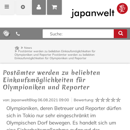
MEIN
POSITIONEN
0,00 €*
KONTO
ANZEIGEN
News
Postämter werden zu beliebten Einkaufsmöglichkeiten für
Olympioniken und Reporter
Postämter werden zu beliebten
Einkaufsmöglichkeiten für Olympioniken und Reporter
Postämter werden zu beliebten
Einkaufsmöglichkeiten für
Olympioniken und Reporter
von
: JapanweltBlog
06.08.2021 09:00
Bewertung
:
Olympioniken, deren Betreuer und Reporter dürfen
sich in Tokio nur sehr eingeschränkt im
Olympischen Dorf bewegen. Es handelt sich um
eine Sicherheitsmaßnahme aufgrund der